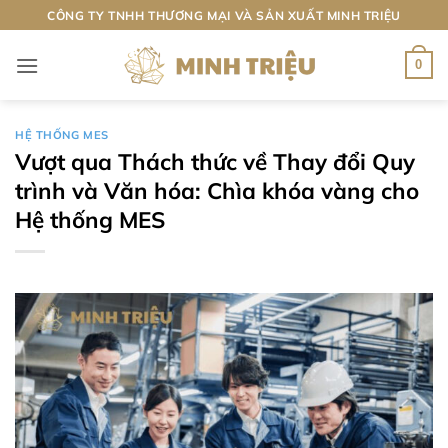
Bỏ
CÔNG TY TNHH THƯƠNG MẠI VÀ SẢN XUẤT MINH TRIỆU
qua
nội
0
dung
HỆ THỐNG MES
Vượt qua Thách thức về Thay đổi Quy
trình và Văn hóa: Chìa khóa vàng cho
Hệ thống MES