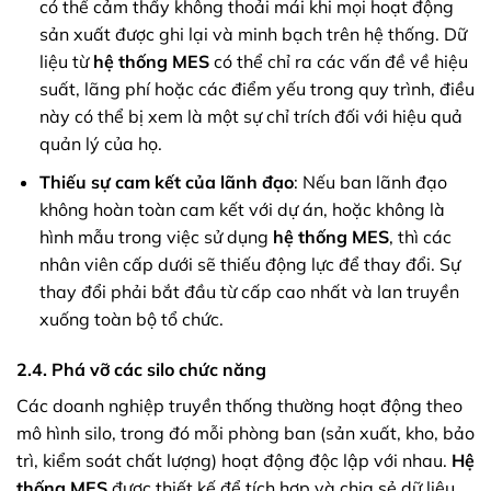
có thể cảm thấy không thoải mái khi mọi hoạt động
sản xuất được ghi lại và minh bạch trên hệ thống. Dữ
liệu từ
hệ thống MES
có thể chỉ ra các vấn đề về hiệu
suất, lãng phí hoặc các điểm yếu trong quy trình, điều
này có thể bị xem là một sự chỉ trích đối với hiệu quả
quản lý của họ.
Thiếu sự cam kết của lãnh đạo
: Nếu ban lãnh đạo
không hoàn toàn cam kết với dự án, hoặc không là
hình mẫu trong việc sử dụng
hệ thống MES
, thì các
nhân viên cấp dưới sẽ thiếu động lực để thay đổi. Sự
thay đổi phải bắt đầu từ cấp cao nhất và lan truyền
xuống toàn bộ tổ chức.
2.4. Phá vỡ các silo chức năng
Các doanh nghiệp truyền thống thường hoạt động theo
mô hình silo, trong đó mỗi phòng ban (sản xuất, kho, bảo
trì, kiểm soát chất lượng) hoạt động độc lập với nhau.
Hệ
thống MES
được thiết kế để tích hợp và chia sẻ dữ liệu