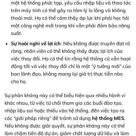
một hệ thống phức tạp, yêu cầu nhập liệu và thao tác
trên máy tính có thể gây ra tâm lý lo lắng và không
thoải mái. Họ có thể cảm thấy áp lực khi phải học hỏi
một công nghệ mới trong khi vẫn phải đảm bảo năng
suất.
Sự hoài nghi về lợi ích
: Nếu không được truyền đạt rõ
ràng, nhân viên có thể không thấy được lợi ích của
việc thay đổi. Họ có thể tin rằng hệ thống cũ vẫn hoạt
động tốt và việc thay đổi chỉ là một “ý tưởng mới” của
ban lãnh đạo, không mang lại giá trị thực tiễn nào
cho họ.
Sự phản kháng này có thể biểu hiện qua nhiều hành vi
khác nhau, từ việc từ chối tham gia các buổi đào tạo,
nhập liệu sai hoặc thiếu vào hệ thống, đến việc tạo ra
các “giải pháp riêng” để tránh sử dụng
hệ thống MES
.
Nếu không được giải quyết, sự phản kháng này có thể
làm chậm tiến độ dự án, giảm chất lượng dữ liệu và làm