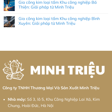
Đéc:
Công
Gia công kim loại tấm Khu công nghiệp Bá
bình
Giải
Nghiệp
luận
Thiện: Giải pháp từ Minh Triệu
Pháp
Lào
ở
Cơ
Cai:
Gia
Không
Khí
Giải
Công
có
Chính
Pháp
Gia công kim loại tấm Khu công nghiệp Bình
Nhôm
bình
Xác
Tự
CNC
luận
Xuyên: Giải pháp từ Minh Triệu
Toàn
Động
Tại
ở
Diện
Hóa
KCN
Gia
Không
Toàn
Cổ
công
có
Diện
Chiên:
kim
bình
&
Tiêu
loại
luận
Thực
Chuẩn
tấm
ở
Chiến
Chính
Khu
Gia
2026
Xác
công
công
&
nghiệp
kim
Giải
Bá
loại
Pháp
Thiện:
tấm
Chuỗi
Giải
Khu
Cung
pháp
công
Ứng
từ
nghiệp
Toàn
Minh
Bình
Diện
Triệu
Xuyên:
Giải
pháp
từ
Minh
Công ty TNHH Thương Mại Và Sản Xuất Minh Triệu
Triệu
Nhà máy:
Số 3, lô 5, Khu Công Nghiệp Lai Xá, Kim
Chung, Hoài Đức, Hà Nội