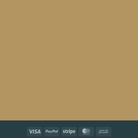
Visa
PayPal
Stripe
MasterCard
Cash
On