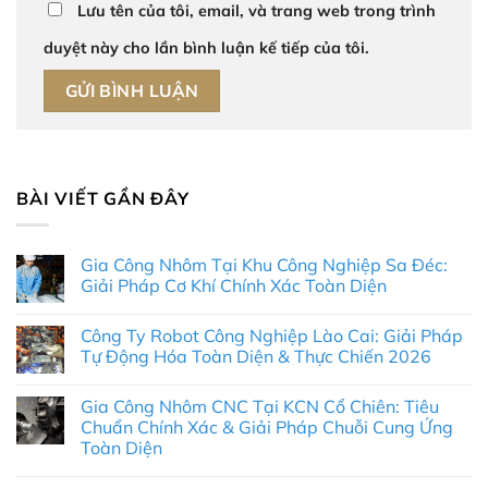
Lưu tên của tôi, email, và trang web trong trình
duyệt này cho lần bình luận kế tiếp của tôi.
BÀI VIẾT GẦN ĐÂY
Gia Công Nhôm Tại Khu Công Nghiệp Sa Đéc:
Giải Pháp Cơ Khí Chính Xác Toàn Diện
Không
có
Công Ty Robot Công Nghiệp Lào Cai: Giải Pháp
bình
luận
Tự Động Hóa Toàn Diện & Thực Chiến 2026
ở
Gia
Không
Công
có
Gia Công Nhôm CNC Tại KCN Cổ Chiên: Tiêu
Nhôm
bình
Tại
luận
Chuẩn Chính Xác & Giải Pháp Chuỗi Cung Ứng
Khu
ở
Toàn Diện
Công
Công
Nghiệp
Ty
Không
Sa
Robot
có