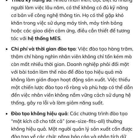
người làm việc lâu năm, có thể không có đủ kỹ năng
cơ bản về công nghệ thông tin. Họ có thể gặp khó
khăn trong việc sử dụng máy tính, máy tính bảng
hoặc các giao diện cảm ứng, điều cần thiết để tương
tác với
hệ thống MES
.
Chi phí và thời gian đào tạo
: Việc đào tạo hàng trăm,
thậm chí hàng nghìn nhân viên không chỉ tốn kém mà
còn mất nhiều thời gian. Doanh nghiệp phải đối mặt
với bài toán làm thế nào để đào tạo hiệu quả mà
không làm gián đoạn hoạt động sản xuất. Việc thiếu
một chiến lược đào tạo rõ ràng và phù hợp có thể dẫn
đến việc nhân viên không nắm vững cách sử dụng hệ
thống, gây ra lỗi và làm giảm năng suất.
Đào tạo không hiệu quả
: Các chương trình đào tạo
“một kích cỡ cho tất cả” (one-size-fits-all) thường
không hiệu quả. Một người quản lý sản xuất cần được
đào tạo về các chức năng báo cáo và phân tích dữ