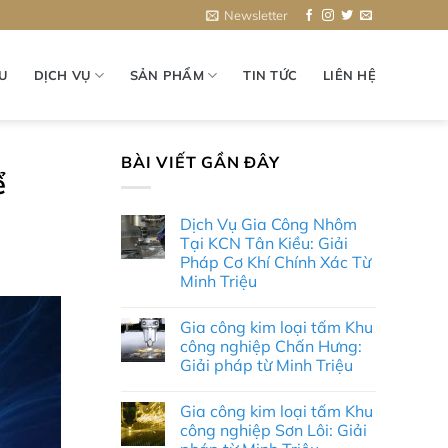
Newsletter
ỆU
DỊCH VỤ
SẢN PHẨM
TIN TỨC
LIÊN HỆ
BÀI VIẾT GẦN ĐÂY
ể
Dịch Vụ Gia Công Nhôm
Tại KCN Tân Kiều: Giải
Pháp Cơ Khí Chính Xác Từ
Minh Triệu
Không
có
Gia công kim loại tấm Khu
bình
luận
công nghiệp Chấn Hưng:
ở
Giải pháp từ Minh Triệu
Dịch
Vụ
Không
Gia
có
Công
Gia công kim loại tấm Khu
bình
Nhôm
luận
công nghiệp Sơn Lôi: Giải
Tại
ở
KCN