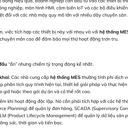
 động hiệu quả, doanh nghiệp cần đầu tư vào các thiết bị th
ng nghiệp, màn hình HMI, cảm biến IoT và các bộ điều khiển
 biệt đối với các nhà máy quy mô lớn với nhiều dây chuyền sản
, việc tích hợp các thiết bị này với nhau và với
hệ thống ME
à chuyên môn cao để đảm bảo mọi thứ hoạt động trơn tru.
 đầu
“ẩn” nhưng chiếm tỷ trọng đáng kể nhất.
 khai
: Các nhà cung cấp
hệ thống MES
thường tính phí dịch v
 phân tích quy trình hiện tại, thiết kế giải pháp và thực hiệ
eo giờ hoặc theo gói dự án và có thể rất cao.
ếm khi hoạt động độc lập. Nó cần phải tích hợp với các hệ th
rce Planning) để quản lý đơn hàng, SCADA (Supervisory Con
PLM (Product Lifecycle Management) để quản lý dữ liệu sản 
ông sức, thời gian và tiền bạc.