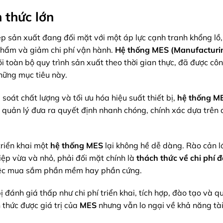
h thức lớn
 sản xuất đang đối mặt với một áp lực cạnh tranh khổng lồ, 
 phẩm và giảm chi phí vận hành.
Hệ thống MES (Manufacturi
õi toàn bộ quy trình sản xuất theo thời gian thực, đã được cô
hững mục tiêu này.
 soát chất lượng và tối ưu hóa hiệu suất thiết bị,
hệ thống M
à quản lý đưa ra quyết định nhanh chóng, chính xác dựa trên d
 triển khai một
hệ thống MES
lại không hề dễ dàng. Rào cản l
ệp vừa và nhỏ, phải đối mặt chính là
thách thức về chi phí 
 việc mua sắm phần mềm hay phần cứng.
đánh giá thấp như chi phí triển khai, tích hợp, đào tạo và q
 thức được giá trị của
MES
nhưng vẫn lo ngại về khả năng tài