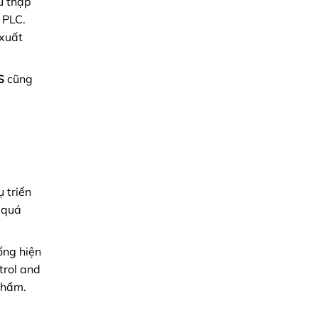
u thập
 PLC.
 xuất
S
cũng
ụ triển
n quá
ống hiện
trol and
phẩm.