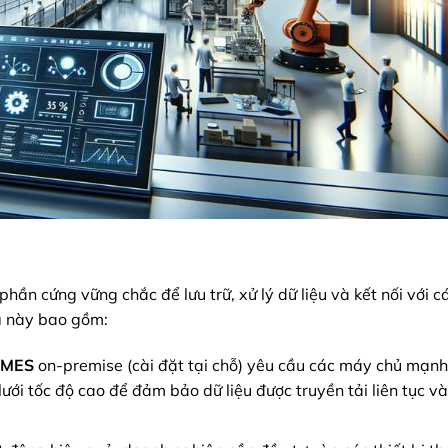
hần cứng vững chắc để lưu trữ, xử lý dữ liệu và kết nối với cá
u
này bao gồm:
 MES
on-premise (cài đặt tại chỗ) yêu cầu các máy chủ mạnh
ưới tốc độ cao để đảm bảo dữ liệu được truyền tải liên tục v