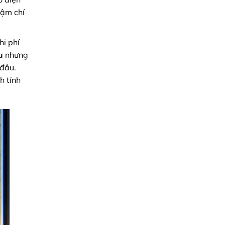
hậm chí
hi phí
u
nhưng
 đầu.
h tính