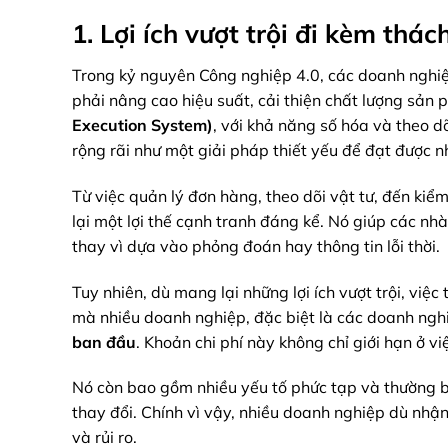
1. Lợi ích vượt trội đi kèm thác
Trong kỷ nguyên Công nghiệp 4.0, các doanh nghiệp
phải nâng cao hiệu suất, cải thiện chất lượng sản
Execution System)
, với khả năng số hóa và theo d
rộng rãi như một giải pháp thiết yếu để đạt được n
Từ việc quản lý đơn hàng, theo dõi vật tư, đến kiểm
lại một lợi thế cạnh tranh đáng kể. Nó giúp các nh
thay vì dựa vào phỏng đoán hay thông tin lỗi thời.
Tuy nhiên, dù mang lại những lợi ích vượt trội, việc
mà nhiều doanh nghiệp, đặc biệt là các doanh nghi
ban đầu
. Khoản chi phí này không chỉ giới hạn ở
Nó còn bao gồm nhiều yếu tố phức tạp và thường bị 
thay đổi. Chính vì vậy, nhiều doanh nghiệp dù nhận
và rủi ro.