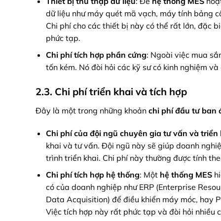
Thiết bị thu thập dữ liệu
: Để
hệ thống MES
hoạt
dữ liệu như máy quét mã vạch, máy tính bảng cô
Chi phí cho các thiết bị này có thể rất lớn, đặc
phức tạp.
Chi phí tích hợp phần cứng
: Ngoài việc mua sắm
tốn kém. Nó đòi hỏi các kỹ sư có kinh nghiệm v
2.3. Chi phí triển khai và tích hợp
Đây là một trong những khoản
chi phí đầu tư ban
Chi phí của đội ngũ chuyên gia tư vấn và triển
khai và tư vấn. Đội ngũ này sẽ giúp doanh nghiệp
trình triển khai. Chi phí này thường được tính th
Chi phí tích hợp hệ thống
: Một
hệ thống MES
hi
có của doanh nghiệp như ERP (Enterprise Resou
Data Acquisition) để điều khiển máy móc, hay 
Việc tích hợp này rất phức tạp và đòi hỏi nhiều c