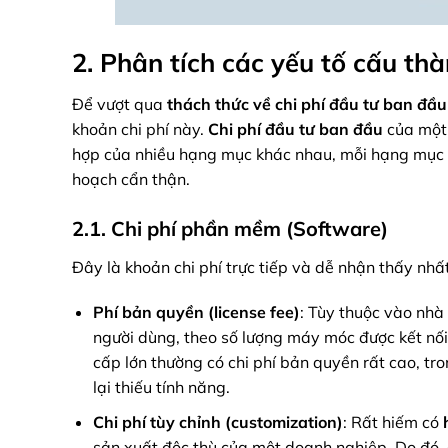
2. Phân tích các yếu tố cấu th
Để vượt qua
thách thức về chi phí đầu tư ban đầu
khoản chi phí này.
Chi phí đầu tư ban đầu
của mộ
hợp của nhiều hạng mục khác nhau, mỗi hạng mục đ
hoạch cẩn thận.
2.1. Chi phí phần mềm (Software)
Đây là khoản chi phí trực tiếp và dễ nhận thấy nh
Phí bản quyền (license fee)
: Tùy thuộc vào nhà
người dùng, theo số lượng máy móc được kết nố
cấp lớn thường có chi phí bản quyền rất cao, tr
lại thiếu tính năng.
Chi phí tùy chỉnh (customization)
: Rất hiếm có
sản xuất độc thù của một doanh nghiệp. Do đó, c