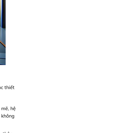
c thiết
 mẽ, hệ
à không