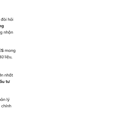
Hóa
Tối
Toàn
Ưu
Diện
&
Thực
Chiến
đòi hỏi
2026
ng
ng nhận
ES
mang
ữ liệu,
ớn nhất
đầu tư
uản lý
 chính