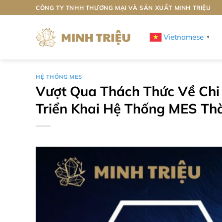
Bỏ
CÔNG TY TNHH THƯƠNG MẠI VÀ SẢN XUẤT MINH TRIỆU
qua
nội
Vietnamese
▼
dung
HỆ THỐNG MES
Vượt Qua Thách Thức Về Chi
Triển Khai Hệ Thống MES Th