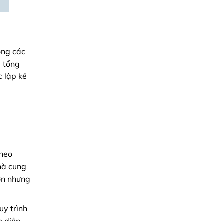
hống các
 tổng
 lập kế
theo
hà cung
hơn nhưng
uy trình
o diện