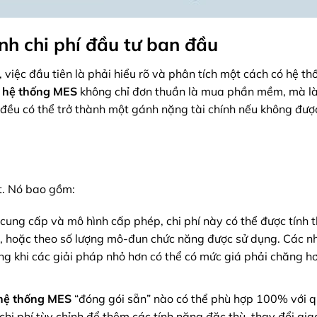
ành chi phí đầu tư ban đầu
, việc đầu tiên là phải hiểu rõ và phân tích một cách có hệ t
t
hệ thống MES
không chỉ đơn thuần là mua phần mềm, mà là
ều có thể trở thành một gánh nặng tài chính nếu không được
ất. Nó bao gồm:
 cung cấp và mô hình cấp phép, chi phí này có thể được tính 
i, hoặc theo số lượng mô-đun chức năng được sử dụng. Các n
ong khi các giải pháp nhỏ hơn có thể có mức giá phải chăng 
hệ thống MES
“đóng gói sẵn” nào có thể phù hợp 100% với q
hi phí tùy chỉnh để thêm các tính năng đặc thù, thay đổi gia