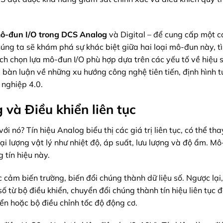
ô-đun I/O trong DCS Analog
và Digital – để cung cấp một cá
ng ta sẽ khám phá sự khác biệt giữa hai loại mô-đun này, t
ách chọn lựa mô-đun I/O phù hợp dựa trên các yếu tố về hiệu 
ẽ bàn luận về những xu hướng công nghệ tiên tiến, định hình t
nghiệp 4.0.
 và Điều khiển liên tục
i nó? Tín hiệu Analog biểu thị các giá trị liên tục, có thể tha
ại lượng vật lý như nhiệt độ, áp suất, lưu lượng và độ ẩm. Mô
 tín hiệu này.
c cảm biến trường, biến đổi chúng thành dữ liệu số. Ngược lại
 từ bộ điều khiển, chuyển đổi chúng thành tín hiệu liên tục đ
iển hoặc bộ điều chỉnh tốc độ động cơ.