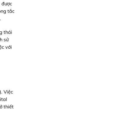
l được
ông tắc
.
g thái
h sử
ệc với
. Việc
ital
ở thiết