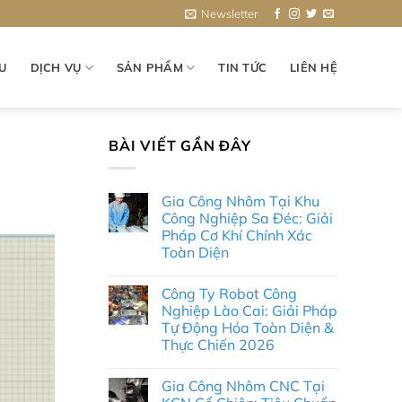
Newsletter
ỆU
DỊCH VỤ
SẢN PHẨM
TIN TỨC
LIÊN HỆ
BÀI VIẾT GẦN ĐÂY
Gia Công Nhôm Tại Khu
Công Nghiệp Sa Đéc: Giải
Pháp Cơ Khí Chính Xác
Toàn Diện
Không
có
Công Ty Robot Công
bình
luận
Nghiệp Lào Cai: Giải Pháp
ở
Tự Động Hóa Toàn Diện &
Gia
Công
Thực Chiến 2026
Nhôm
Tại
Không
Khu
có
Gia Công Nhôm CNC Tại
Công
bình
Nghiệp
luận