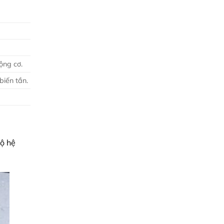
động cơ.
biến tần.
bộ hệ