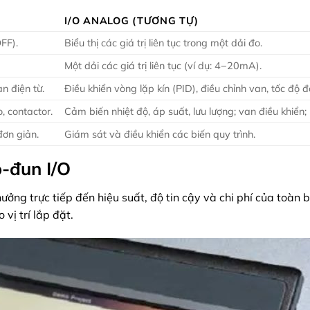
I/O ANALOG (TƯƠNG TỰ)
FF).
Biểu thị các giá trị liên tục trong một dải đo.
Một dải các giá trị liên tục (ví dụ: 4−20mA).
an điện từ.
Điều khiển vòng lặp kín (PID), điều chỉnh van, tốc độ 
, contactor.
Cảm biến nhiệt độ, áp suất, lưu lượng; van điều khiển; 
đơn giản.
Giám sát và điều khiển các biến quy trình.
ô-đun I/O
ởng trực tiếp đến hiệu suất, độ tin cậy và chi phí của toàn 
vị trí lắp đặt.