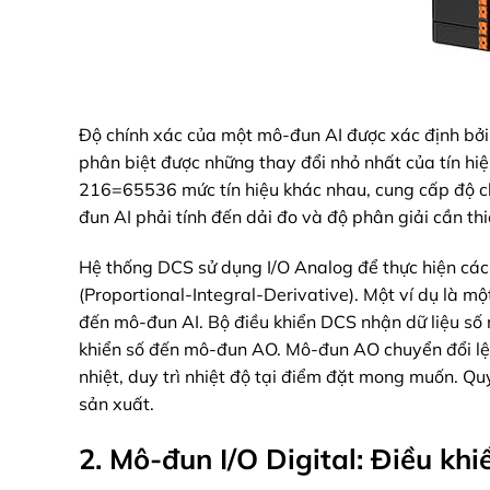
Độ chính xác của một mô-đun AI được xác định bởi
phân biệt được những thay đổi nhỏ nhất của tín hiệ
216=65536 mức tín hiệu khác nhau, cung cấp độ ch
đun AI phải tính đến dải đo và độ phân giải cần th
Hệ thống DCS sử dụng I/O Analog để thực hiện các v
(Proportional-Integral-Derivative). Một ví dụ là mộ
đến mô-đun AI. Bộ điều khiển DCS nhận dữ liệu số 
khiển số đến mô-đun AO. Mô-đun AO chuyển đổi lện
nhiệt, duy trì nhiệt độ tại điểm đặt mong muốn. Quy
sản xuất.
2. Mô-đun I/O Digital: Điều khi