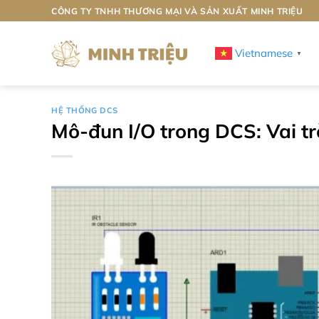
Bỏ
CÔNG TY TNHH THƯƠNG MẠI VÀ SẢN XUẤT MINH TRIỆU
qua
nội
Vietnamese
▼
dung
HỆ THỐNG DCS
Mô-đun I/O trong DCS: Vai tr