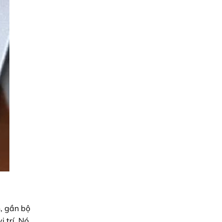
n, gần bộ
 trí. Nó