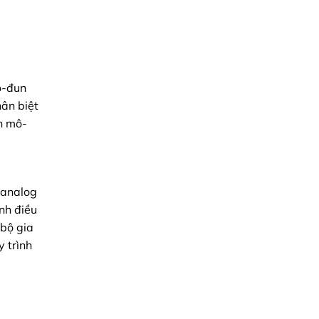
ô-đun
hân biệt
n mô-
u analog
nh điều
 bộ gia
y trình