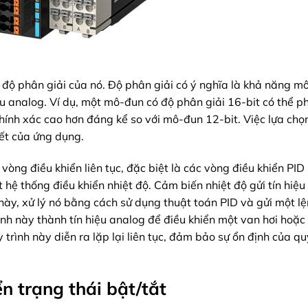
 độ phân giải của nó. Độ phân giải có ý nghĩa là khả năng m
u analog. Ví dụ, một mô-đun có độ phân giải 16-bit có thể p
ính xác cao hơn đáng kể so với mô-đun 12-bit. Việc lựa chọ
iết của ứng dụng.
òng điều khiển liên tục, đặc biệt là các vòng điều khiển PID
t hệ thống điều khiển nhiệt độ. Cảm biến nhiệt độ gửi tín hiệ
này, xử lý nó bằng cách sử dụng thuật toán PID và gửi một lệ
h này thành tín hiệu analog để điều khiển một van hơi hoặc
 trình này diễn ra lặp lại liên tục, đảm bảo sự ổn định của qu
ển trạng thái bật/tắt