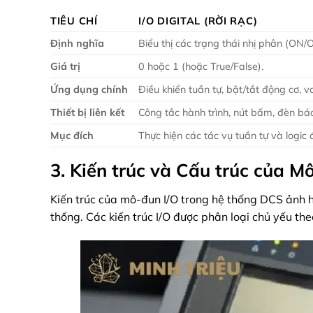
TIÊU CHÍ
I/O DIGITAL (RỜI RẠC)
Định nghĩa
Biểu thị các trạng thái nhị phân (ON/O
Giá trị
0 hoặc 1 (hoặc True/False).
Ứng dụng chính
Điều khiển tuần tự, bật/tắt động cơ, v
Thiết bị liên kết
Công tắc hành trình, nút bấm, đèn báo
Mục đích
Thực hiện các tác vụ tuần tự và logic 
3. Kiến trúc và Cấu trúc của M
Kiến trúc của mô-đun I/O trong hệ thống DCS ảnh hư
thống. Các kiến trúc I/O được phân loại chủ yếu theo 