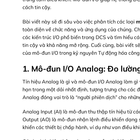
cách tin cậy.
Bài viết này sẽ đi sâu vào việc phân tích các loại
m
toàn diện về chức năng và ứng dụng của chúng. Chú
các kiến trúc I/O phổ biến trong DCS và tìm hiểu c
tin cậy và khả năng mở rộng. Cuối cùng, bài viết s
của mô-đun I/O trong kỷ nguyên Tự động hóa công 
1. Mô-đun I/O Analog: Đo lường
Tín hiệu Analog là gì và mô-đun I/O Analog làm gì vớ
hạn trong một dải nhất định, tượng trưng cho các đ
Analog đóng vai trò là “người phiên dịch” cho những
Analog Input (AI) là mô-đun thu thập tín hiệu từ cá
Output (AO) là mô-đun nhận lệnh điều khiển dạng số
khiển các thiết bị chấp hành, ví dụ như van điều kh