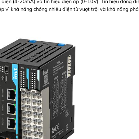
 điện (4-20mA) và tín hiệu điện áp (0-10V). Tín hiệu dòng đi
vì khả năng chống nhiễu điện từ vượt trội và khả năng phát 