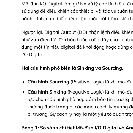
Mô-đun I/O Digital làm gì? Nó xử lý các tín hiệu rời 
sử dụng để điều khiển các thiết bị và tác vụ tuần tự
hành trình, cảm biến tiệm cận hoặc nút bấm. Nó cho
Ngược lại, Digital Output (DO) nhận lệnh điều khiển
như van điện từ, đèn báo hoặc cuộn dây của contac
dụng một tín hiệu digital để khởi động hoặc dừng c
I/O Digital.
Hai cấu hình phổ biến
là
Sinking và
Sourcing
.
Cấu hình Sourcing
(Positive Logic) là khi mô-đ
Cấu hình Sinking
(Negative Logic) là khi mô-đu
lựa chọn cấu hình phù hợp đảm bảo tính tương th
thường được trang bị các mạch cách ly quang để 
bị trường. Sự cách ly này là một yếu tố quan tr
Bảng 1: So sánh chi tiết Mô-đun I/O Digital và An