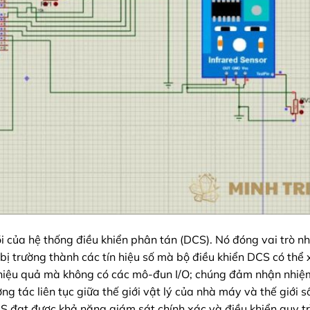
õi của hệ thống điều khiển phân tán (DCS). Nó đóng vai trò n
ết bị trường thành các tín hiệu số mà bộ điều khiển DCS có thể 
 hiệu quả mà không có các mô-đun I/O; chúng đảm nhận nhiệ
ng tác liên tục giữa thế giới vật lý của nhà máy và thế giới s
S đạt được khả năng giám sát chính xác và điều khiển quy t