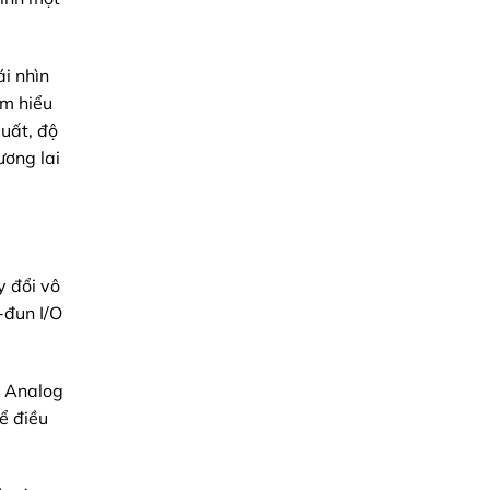
pháp
từ
Minh
Triệu
i nhìn
ìm hiểu
suất, độ
ương lai
y đổi vô
-đun I/O
, Analog
ể điều