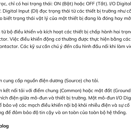
rạc, chỉ có hai trạng thái: ON (Bật) hoặc OFF (Tắt). I/O Digita
. Digital Input (DI) đọc trạng thái từ các thiết bị trường như c
 biết trạng thái vật lý của một thiết bị đang là đóng hay mở
 từ bộ điều khiển và kích hoạt các thiết bị chấp hành hai trạn
tor. Việc điều khiển động cơ thường được thực hiện bằng các
ontactor. Các kỹ sư cần chú ý đến cấu hình đấu nối khi làm vi
un cung cấp nguồn điện dương (Source) cho tải.
n kết nối tải với điểm chung (Common) hoặc mặt đất (Ground)
ích điện giữa mô-đun và thiết bị trường. Một mô-đun I/O Dig
bảo vệ các mạch điều khiển nội bộ khỏi nhiễu điện và sự cố 
ọng để đảm bảo độ tin cậy và an toàn của toàn bộ hệ thống.
alog