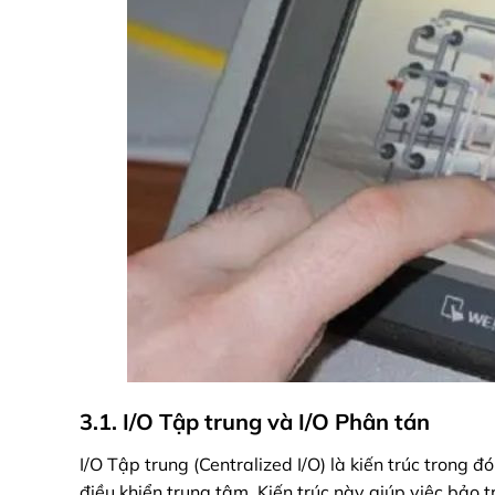
3.1. I/O Tập trung và I/O Phân tán
I/O Tập trung (Centralized I/O) là kiến trúc trong 
điều khiển trung tâm. Kiến trúc này giúp việc bảo t