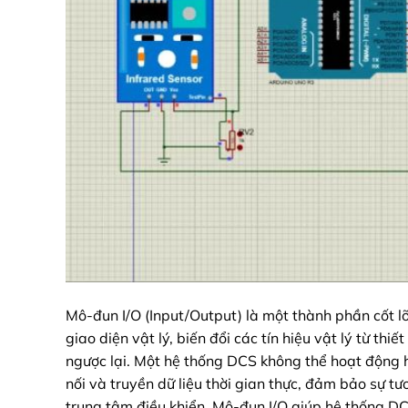
Mô-đun I/O (Input/Output) là một thành phần cốt l
giao diện vật lý, biến đổi các tín hiệu vật lý từ thi
ngược lại. Một hệ thống DCS không thể hoạt động
nối và truyền dữ liệu thời gian thực, đảm bảo sự tươ
trung tâm điều khiển. Mô-đun I/O giúp hệ thống DC