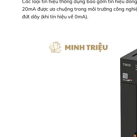
Các loại tín hiệu thông dụng bao gồm tín hiệu dòng
20mA được ưa chuộng trong môi trường công nghiệp 
đứt dây (khi tín hiệu về 0mA).