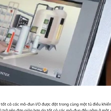
đó tất cả các mô-đun I/O được đặt trong cùng một tủ điều khiể
rì trở nên đơn giản hơn do tất cả các mô-đun đều nằm ở một vị