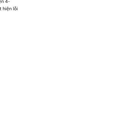
ện 4-
hiện lỗi