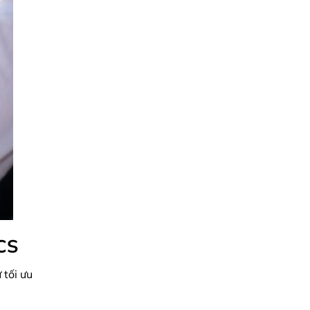
DCS
 tối ưu