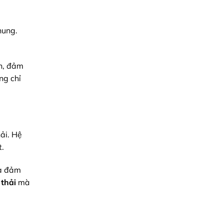
nung.
nh, đảm
ng chỉ
ải. Hệ
t.
và đảm
 thải
mà