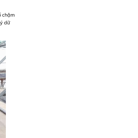
cố chậm
lý dữ