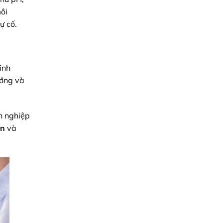
ôi
ự cố.
inh
ướng và
h nghiệp
an
và