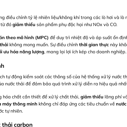
 điều chỉnh tỷ lệ nhiên liệu/không khí trong các lò hơi và lò 
 từ đó
giảm thiểu
sản phẩm phụ độc hại như NOx và CO.
oán theo mô hình (MPC)
để duy trì nhiệt độ và áp suất ổn đị
thải
không mong muốn. Sự điều chỉnh
thời gian thực
này khô
ối ưu hóa năng lượng
, mang lại lợi ích kép cho doanh nghiệp.
nh
ch tự động kiểm soát các thông số của hệ thống xử lý nước th
ủa nước thải để đảm bảo quá trình xử lý diễn ra hiệu quả nhấ
 hóa chất cần thiết để xử lý chất thải,
giảm thiểu
lãng phí 
à máy thông minh
không chỉ đáp ứng các tiêu chuẩn về
nước
c tự nhiên.
 thải carbon