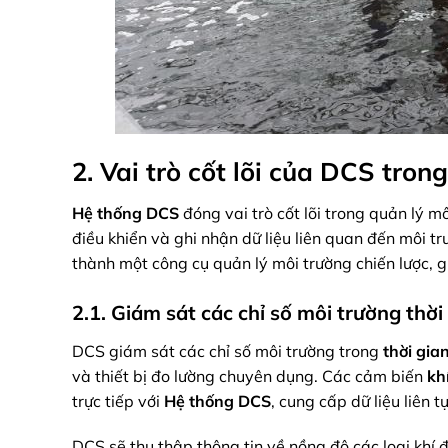
2. Vai trò cốt lõi của DCS tron
Hệ thống DCS
đóng vai trò cốt lõi trong quản lý 
điều khiển và ghi nhận dữ liệu liên quan đến môi t
thành một công cụ quản lý môi trường chiến lược, 
2.1. Giám sát các chỉ số môi trường thời
DCS giám sát các chỉ số môi trường trong
thời gia
và thiết bị đo lường chuyên dụng. Các cảm biến
kh
trực tiếp với
Hệ thống DCS
, cung cấp dữ liệu liên t
DCS sẽ thu thập thông tin về nồng độ các loại khí 