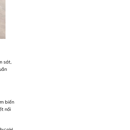
m sát,
huần
ảm biến
ết nối
như pH,