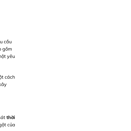
pháp
từ
Minh
Triệu
hu cầu
ao gồm
một yêu
ột cách
 xây
sát
thời
ngột của