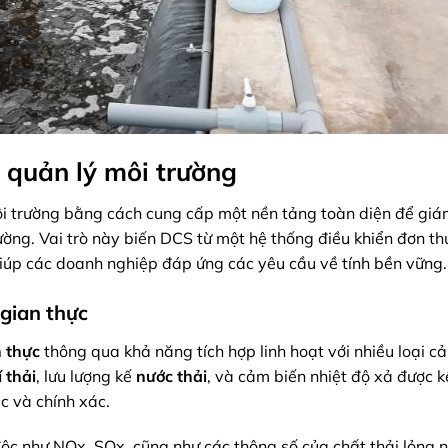
g quản lý môi trường
môi trường bằng cách cung cấp một nền tảng toàn diện để giá
rường. Vai trò này biến DCS từ một hệ thống điều khiển đơn t
giúp các doanh nghiệp đáp ứng các yêu cầu về tính bền vững.
 gian thực
n thực
thông qua khả năng tích hợp linh hoạt với nhiều loại c
í thải
, lưu lượng kế
nước thải
, và cảm biến nhiệt độ xả được k
ục và chính xác.
độc như NOx, SOx, cũng như các thông số của chất thải lỏng 