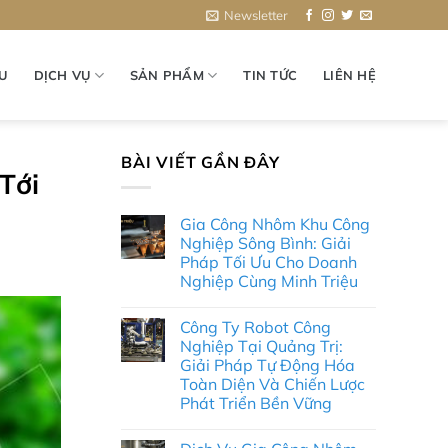
Newsletter
ỆU
DỊCH VỤ
SẢN PHẨM
TIN TỨC
LIÊN HỆ
BÀI VIẾT GẦN ĐÂY
Tới
Gia Công Nhôm Khu Công
Nghiệp Sông Bình: Giải
Pháp Tối Ưu Cho Doanh
Nghiệp Cùng Minh Triệu
Không
có
Công Ty Robot Công
bình
luận
Nghiệp Tại Quảng Trị:
ở
Giải Pháp Tự Động Hóa
Gia
Công
Toàn Diện Và Chiến Lược
Nhôm
Phát Triển Bền Vững
Khu
Công
Không
Nghiệp
có
Sông