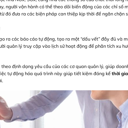
y, người vận hành có thể theo dõi biến động của các chỉ số m
từ đó đưa ra các biện pháp can thiệp kịp thời để ngăn chặn s
g
tạo ra các báo cáo tự động, tạo ra một “dấu vết” đầy đủ và m
gười quản lý truy cập vào lịch sử hoạt động để phân tích xu h
 theo định dạng yêu cầu của các cơ quan quản lý, giúp doan
iệc tự động hóa quá trình này giúp tiết kiệm đáng kể
thời gi
i.