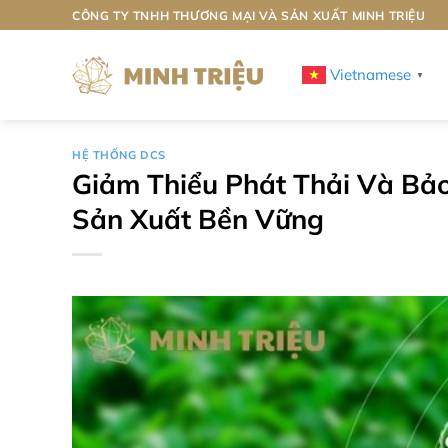
Bỏ
CÔNG TY TNHH THƯƠNG MẠI VÀ SẢN XUẤT MINH TRIỆU
qua
nội
Vietnamese
▼
dung
HỆ THỐNG DCS
Giảm Thiểu Phát Thải Và Bả
Sản Xuất Bền Vững