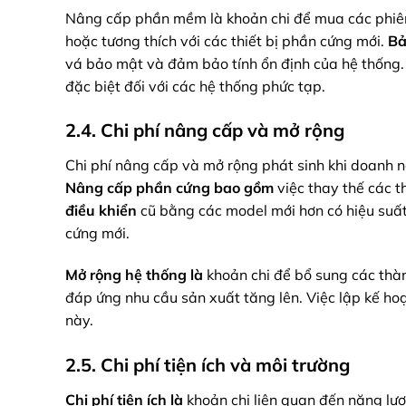
Nâng cấp phần mềm là khoản chi để mua các phi
hoặc tương thích với các thiết bị phần cứng mới.
Bả
vá bảo mật và đảm bảo tính ổn định của hệ thống.
đặc biệt đối với các hệ thống phức tạp.
2.4. Chi phí nâng cấp và mở rộng
Chi phí nâng cấp và mở rộng phát sinh khi doanh 
Nâng cấp phần cứng
bao gồm
việc thay thế các t
điều khiển
cũ bằng các model mới hơn có hiệu suấ
cứng mới.
Mở rộng hệ thống
là
khoản chi để bổ sung các th
đáp ứng nhu cầu sản xuất tăng lên. Việc lập kế h
này.
2.5. Chi phí tiện ích và môi trường
Chi phí tiện ích
là
khoản chi liên quan đến năng lư