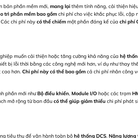
ên bản phần mềm mới,
mang lại
thêm tính năng, cải thiện hiệ
o trì phần mềm
bao gồm
chi phí cho việc khắc phục lỗi, cập
 Các chi phí này
có thể chiếm
một phần đáng kể của
chi phí
nghiệp muốn cải thiện hoặc tăng cường khả năng của
hệ thố
hiết bị lỗi thời bằng các công nghệ mới hơn, ví dụ như thay th
t cao hơn.
Chi phí này
có thể bao gồm
cả chi phí nhân công 
ành phần mới như
Bộ điều khiển
,
Module I/O
hoặc các trạm
H
oạch mở rộng từ ban đầu
có thể giúp
giảm thiểu
chi phí phát s
ợng tiêu thụ để vận hành toàn bộ
hệ thống DCS
.
Năng lượng 