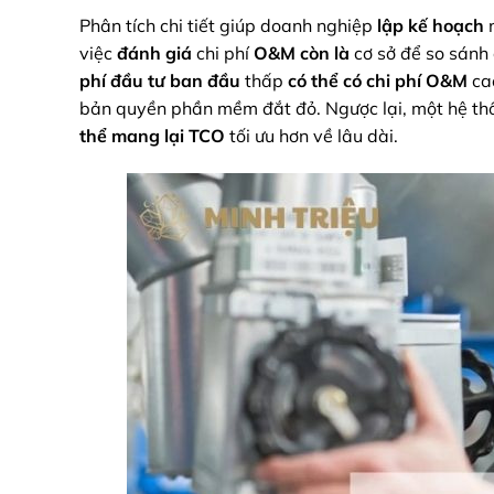
Phân tích chi tiết giúp doanh nghiệp
lập kế hoạch
n
việc
đánh giá
chi phí
O&M
còn là
cơ sở để so sánh
phí đầu tư ban đầu
thấp
có thể có
chi phí O&M
ca
bản quyền phần mềm đắt đỏ. Ngược lại, một hệ th
thể mang lại
TCO
tối ưu hơn về lâu dài.