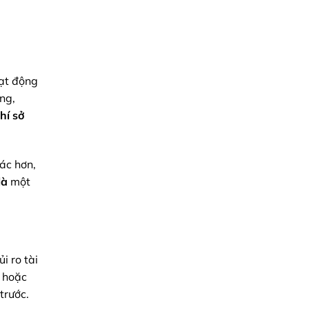
Logistics
Giải
Xuyên
Pháp
Việt
Tự
Động
Hóa
Cửa
Khẩu
&
ạt động
Logistics
Toàn
ng,
Diện
2026
hí sở
ác hơn,
là
một
i ro tài
t hoặc
trước.