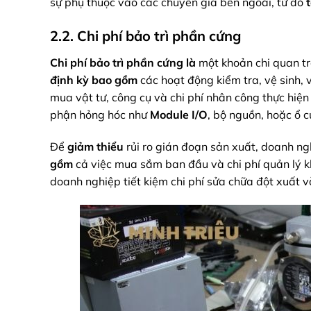
sự phụ thuộc vào các chuyên gia bên ngoài, từ đó
2.2. Chi phí bảo trì phần cứng
Chi phí bảo trì phần cứng
là
một khoản chi quan t
định kỳ
bao gồm
các hoạt động kiểm tra, vệ sinh, và
mua vật tư, công cụ và chi phí nhân công thực hiện
phận hỏng hóc như
Module I/O
, bộ nguồn, hoặc ổ 
Để
giảm thiểu
rủi ro gián đoạn sản xuất, doanh n
gồm
cả việc mua sắm ban đầu và chi phí quản lý k
doanh nghiệp tiết kiệm chi phí sửa chữa đột xuất và