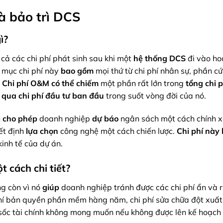
và bảo trì DCS
ì?
cả các chi phí phát sinh sau khi một
hệ thống DCS
đi vào ho
 mục chi phí này
bao gồm
mọi thứ từ chi phí nhân sự, phần cứ
.
Chi phí O&M
có thể chiếm
một phần rất lớn trong
tổng chi p
t qua
chi phí đầu tư ban đầu
trong suốt vòng đời của nó.
ì
cho phép
doanh nghiệp
dự báo
ngân sách một cách chính x
ết định
lựa chọn
công nghệ một cách chiến lược.
Chi phí này
inh tế của dự án.
t cách chi tiết?
g còn vì nó
giúp
doanh nghiệp tránh được các chi phí ẩn và rủ
 phí bản quyền phần mềm hàng năm, chi phí sửa chữa đột xuấ
sốc tài chính không mong muốn nếu không được lên kế hoạch 