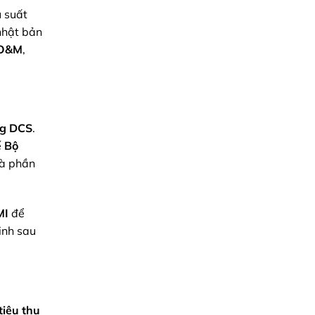
u suất
 nhật bản
 O&M
,
ng DCS
.
ế
Bộ
và phần
MI
để
inh sau
tiêu thụ