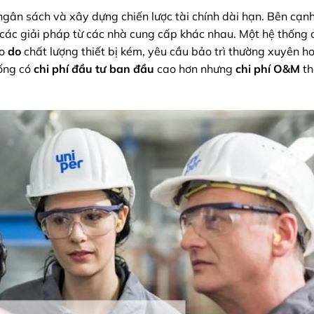
gân sách và xây dựng chiến lược tài chính dài hạn. Bên cạnh
 các giải pháp từ các nhà cung cấp khác nhau. Một hệ thống
o
do
chất lượng thiết bị kém, yêu cầu bảo trì thường xuyên h
ống có
chi phí đầu tư ban đầu
cao hơn nhưng
chi phí O&M
t