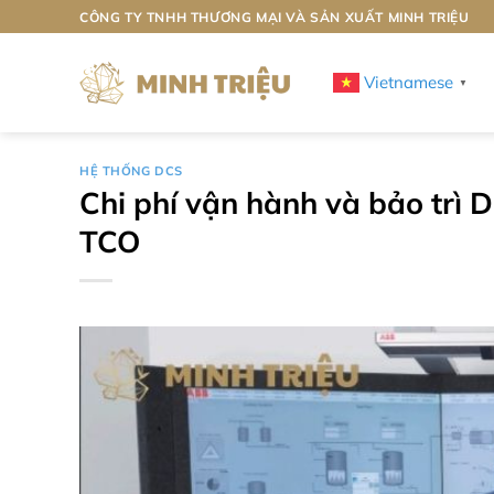
Bỏ
CÔNG TY TNHH THƯƠNG MẠI VÀ SẢN XUẤT MINH TRIỆU
qua
nội
Vietnamese
▼
dung
HỆ THỐNG DCS
Chi phí vận hành và bảo trì 
TCO