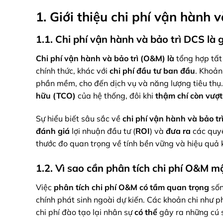
1. Giới thiệu chi phí vận hành 
1.1. Chi phí vận hành và bảo trì DCS là g
Chi phí vận hành và bảo trì (O&M)
là
tổng hợp tất 
chính thức, khác với
chi phí đầu tư ban đầu
. Khoản
phần mềm, cho đến dịch vụ và năng lượng tiêu thụ
hữu (TCO)
của hệ thống, đôi khi
thậm chí còn vượ
Sự hiểu biết sâu sắc về
chi phí vận hành và bảo tr
đánh giá
lợi nhuận đầu tư (
ROI
) và
đưa ra
các quy
thước đo quan trọng về tính bền vững và hiệu quả k
1.2. Vì sao cần phân tích chi phí O&M mộ
Việc
phân tích chi phí O&M
có tầm quan trọng
sốn
chính phát sinh ngoài dự kiến. Các khoản chi như
chi phí đào tạo lại nhân sự
có thể
gây ra những cú 