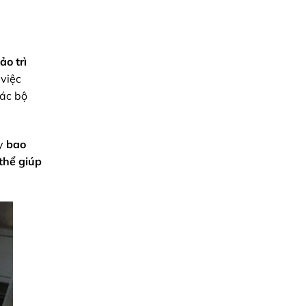
ảo trì
 việc
các bộ
ày
bao
thể giúp