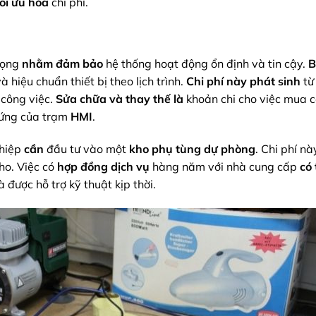
tối ưu hóa
chi phí.
rọng
nhằm đảm bảo
hệ thống hoạt động ổn định và tin cậy.
B
 hiệu chuẩn thiết bị theo lịch trình.
Chi phí này
phát sinh
từ
 công việc.
Sửa chữa và thay thế
là
khoản chi cho việc mua 
cứng của trạm
HMI
.
ghiệp
cần
đầu tư vào một
kho phụ tùng dự phòng
. Chi phí n
ho. Việc có
hợp đồng dịch vụ
hàng năm với nhà cung cấp
có 
 được hỗ trợ kỹ thuật kịp thời.