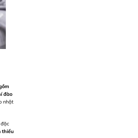
 gồm
hí đào
p nhật
, đặc
 thiểu