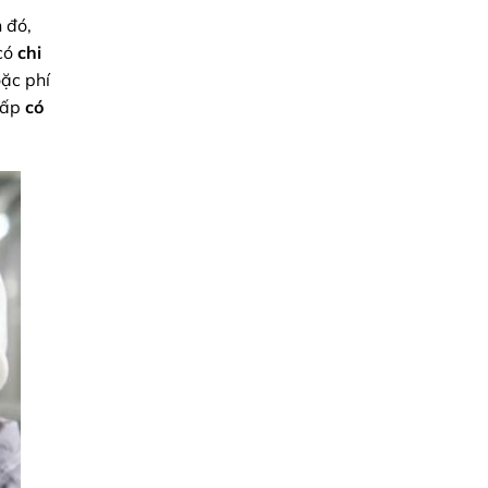
 đó,
 có
chi
oặc phí
hấp
có