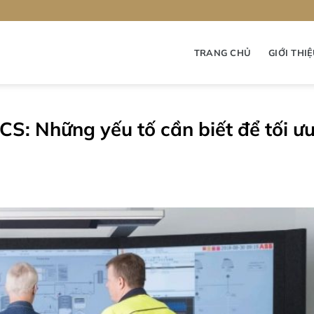
TRANG CHỦ
GIỚI THI
DCS: Những yếu tố cần biết để tối ư