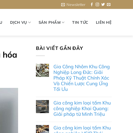
Newsletter
ỆU
DỊCH VỤ
SẢN PHẨM
TIN TỨC
LIÊN HỆ
BÀI VIẾT GẦN ĐÂY
u hóa
Gia Công Nhôm Khu Công
Nghiệp Long Đức: Giải
Pháp Kỹ Thuật Chính Xác
Và Chiến Lược Cung Ứng
Tối Ưu
Không
có
Gia công kim loại tấm Khu
bình
luận
công nghiệp Khai Quang:
ở
Giải pháp từ Minh Triệu
Gia
Công
Không
Nhôm
có
Khu
Gia công kim loại tấm Khu
bình
Công
luận