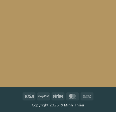
Visa
PayPal
Stripe
MasterCard
Cash
On
Copyright 2026 ©
Minh Thiệu
Delivery