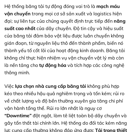
Hệ thống băng tải tự động đóng vai trò là
mạch máu
vận chuyển
trong mọi cơ sở sản xuất và logistics hiện
đại; sự liên tục của chúng quyết định trực tiếp đến
năng
suất cao nhất
của dây chuyền. Độ tin cậy và hiệu suất
của băng tải đảm bảo vật liệu được luân chuyển không
gián đoạn, từ nguyên liệu thô đến thành phẩm, biến nó
thành yếu tố cốt lõi của hoạt động kinh doanh. Băng tải
không chỉ thực hiện nhiệm vụ vận chuyển vật lý mà còn
là nền tảng cho
tự động hóa
và tích hợp các công nghệ
thông minh.
Việc
lựa chọn nhà cung cấp băng tải
không phù hợp
kéo theo nhiều hậu quả nghiêm trọng và tốn kém; rủi ro
về chất lượng và độ bền thường xuyên gia tăng chi phí
vận hành tổng thể. Rủi ro lớn nhất là nguy cơ
“Downtime”
đột ngột, làm tê liệt toàn bộ dây chuyền và
gây tổn thất tài chính lớn. Hệ thống do đối tác kém năng
lực cung cấp thường không đáp ứng được
Tải trọng thiết