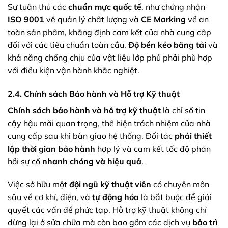
Sự tuân thủ các
chuẩn mực quốc tế
, như chứng nhận
ISO 9001
về quản lý chất lượng và
CE Marking
về an
toàn sản phẩm, khẳng định cam kết của nhà cung cấp
đối với các tiêu chuẩn toàn cầu.
Độ bền kéo băng tải
và
khả năng chống chịu của vật liệu lớp phủ phải phù hợp
với điều kiện vận hành khắc nghiệt.
2.4. Chính sách Bảo hành và Hỗ trợ Kỹ thuật
Chính sách bảo hành và hỗ trợ kỹ thuật
là chỉ số tin
cậy hậu mãi quan trọng, thể hiện trách nhiệm của nhà
cung cấp sau khi bàn giao hệ thống. Đối tác
phải thiết
lập thời gian bảo hành
hợp lý và cam kết tốc độ phản
hồi sự cố
nhanh chóng và hiệu quả
.
Việc sở hữu một
đội ngũ kỹ thuật viên
có chuyên môn
sâu về cơ khí, điện, và
tự động hóa
là bắt buộc để giải
quyết các vấn đề phức tạp. Hỗ trợ kỹ thuật không chỉ
dừng lại ở sửa chữa mà còn bao gồm các dịch vụ
bảo trì