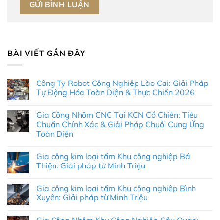
BÀI VIẾT GẦN ĐÂY
Công Ty Robot Công Nghiệp Lào Cai: Giải Pháp
Tự Động Hóa Toàn Diện & Thực Chiến 2026
Không
có
Gia Công Nhôm CNC Tại KCN Cổ Chiên: Tiêu
bình
luận
Chuẩn Chính Xác & Giải Pháp Chuỗi Cung Ứng
ở
Toàn Diện
Công
Ty
Không
Robot
có
Công
Gia công kim loại tấm Khu công nghiệp Bá
bình
Nghiệp
luận
Thiện: Giải pháp từ Minh Triệu
Lào
ở
Cai:
Gia
Không
Giải
Công
có
Pháp
Gia công kim loại tấm Khu công nghiệp Bình
Nhôm
bình
Tự
CNC
luận
Xuyên: Giải pháp từ Minh Triệu
Động
Tại
ở
Hóa
KCN
Gia
Không
Toàn
Cổ
công
có
Diện