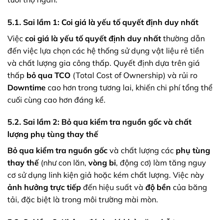
5.1. Sai lầm 1: Coi giá là yếu tố quyết định duy nhất
Việc
coi giá là yếu tố quyết định duy nhất
thường dẫn
đến việc lựa chọn các hệ thống sử dụng vật liệu rẻ tiền
và chất lượng gia công thấp. Quyết định dựa trên giá
thấp
bỏ qua TCO
(Total Cost of Ownership) và rủi ro
Downtime
cao hơn trong tương lai, khiến chi phí tổng thể
cuối cùng cao hơn đáng kể.
5.2. Sai lầm 2: Bỏ qua kiểm tra nguồn gốc và chất
lượng phụ tùng thay thế
Bỏ qua kiểm tra nguồn gốc
và chất lượng các
phụ tùng
thay thế
(như con lăn,
vòng bi
, động cơ) làm tăng nguy
cơ sử dụng linh kiện giả hoặc kém chất lượng. Việc này
ảnh hưởng trực tiếp
đến hiệu suất và
độ bền
của băng
tải, đặc biệt là trong môi trường mài mòn.