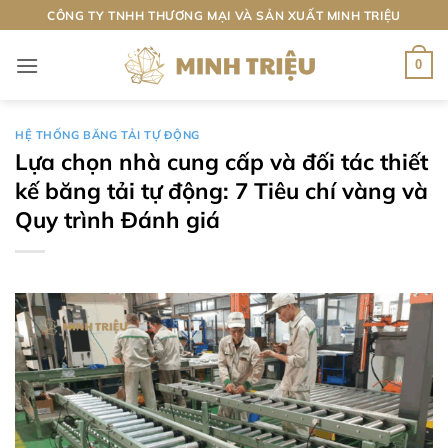
Bỏ
CÔNG TY TNHH THƯƠNG MẠI VÀ SẢN XUẤT MINH TRIỆU
qua
nội
0
dung
HỆ THỐNG BĂNG TẢI TỰ ĐỘNG
Lựa chọn nhà cung cấp và đối tác thiết
kế băng tải tự động: 7 Tiêu chí vàng và
Quy trình Đánh giá