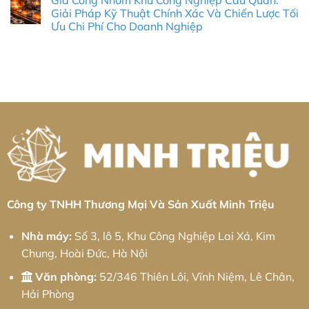
Gia Công Nhôm Khu Công Nghiệp Cầu Quan:
Chiên:
kim
bình
&
Tiêu
loại
luận
Giải Pháp Kỹ Thuật Chính Xác Và Chiến Lược Tối
Thực
Chuẩn
tấm
ở
Chiến
Ưu Chi Phí Cho Doanh Nghiệp
Chính
Khu
Gia
2026
Xác
công
công
Không
&
nghiệp
kim
có
Giải
Bá
loại
bình
Pháp
Thiện:
tấm
luận
Chuỗi
Giải
Khu
ở
Cung
pháp
công
Gia
Ứng
từ
nghiệp
Công
Toàn
Minh
Bình
Nhôm
Diện
Triệu
Xuyên:
Khu
Giải
Công
pháp
Nghiệp
từ
Cầu
Minh
Quan:
Triệu
Giải
Pháp
Kỹ
Thuật
Chính
Xác
Công ty TNHH Thương Mại Và Sản Xuất Minh Triệu
Và
Chiến
Lược
Nhà máy:
Số 3, lô 5, Khu Công Nghiệp Lai Xá, Kim
Tối
Ưu
Chung, Hoài Đức, Hà Nội
Chi
Phí
Cho
Văn phòng:
52/346 Thiên Lôi, Vĩnh Niệm, Lê Chân,
Doanh
Nghiệp
Hải Phòng