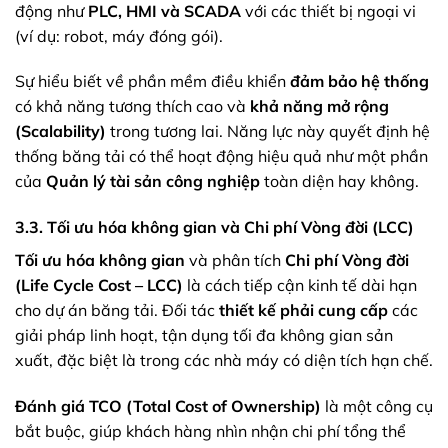
động như
PLC, HMI và SCADA
với các thiết bị ngoại vi
(ví dụ: robot, máy đóng gói).
Sự hiểu biết về phần mềm điều khiển
đảm bảo hệ thống
có khả năng tương thích cao và
khả năng mở rộng
(Scalability)
trong tương lai. Năng lực này quyết định hệ
thống băng tải có thể hoạt động hiệu quả như một phần
của
Quản lý tài sản công nghiệp
toàn diện hay không.
3.3. Tối ưu hóa không gian và Chi phí Vòng đời (LCC)
Tối ưu hóa không gian
và phân tích
Chi phí Vòng đời
(Life Cycle Cost – LCC)
là cách tiếp cận kinh tế dài hạn
cho dự án băng tải. Đối tác
thiết kế phải cung cấp
các
giải pháp linh hoạt, tận dụng tối đa không gian sản
xuất, đặc biệt là trong các nhà máy có diện tích hạn chế.
Đánh giá TCO (Total Cost of Ownership)
là một công cụ
bắt buộc, giúp khách hàng nhìn nhận chi phí tổng thể