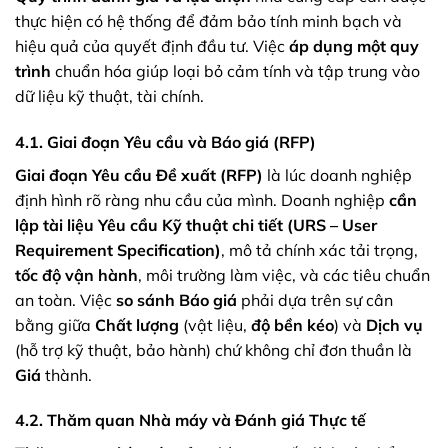
thực hiện có hệ thống để đảm bảo tính minh bạch và
hiệu quả của quyết định đầu tư. Việc
áp dụng một quy
trình
chuẩn hóa giúp loại bỏ cảm tính và tập trung vào
dữ liệu kỹ thuật, tài chính.
4.1. Giai đoạn Yêu cầu và Báo giá (RFP)
Giai đoạn Yêu cầu Đề xuất (RFP)
là lúc doanh nghiệp
định hình rõ ràng nhu cầu của mình. Doanh nghiệp
cần
lập tài liệu
Yêu cầu Kỹ thuật chi tiết (URS – User
Requirement Specification)
, mô tả chính xác tải trọng,
tốc độ vận hành
, môi trường làm việc, và các tiêu chuẩn
an toàn. Việc
so sánh Báo giá
phải dựa trên sự cân
bằng giữa
Chất lượng
(vật liệu,
độ bền kéo
) và
Dịch vụ
(hỗ trợ kỹ thuật, bảo hành) chứ không chỉ đơn thuần là
Giá
thành.
4.2. Thăm quan Nhà máy và Đánh giá Thực tế