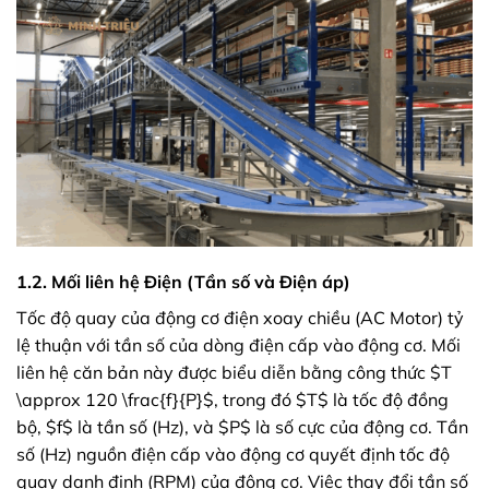
1.2. Mối liên hệ Điện (Tần số và Điện áp)
Tốc độ quay của động cơ điện xoay chiều (AC Motor) tỷ
lệ thuận với tần số của dòng điện cấp vào động cơ. Mối
liên hệ căn bản này được biểu diễn bằng công thức $T
\approx 120 \frac{f}{P}$, trong đó $T$ là tốc độ đồng
bộ, $f$ là tần số (Hz), và $P$ là số cực của động cơ. Tần
số (Hz) nguồn điện cấp vào động cơ quyết định tốc độ
quay danh định (RPM) của động cơ. Việc thay đổi tần số