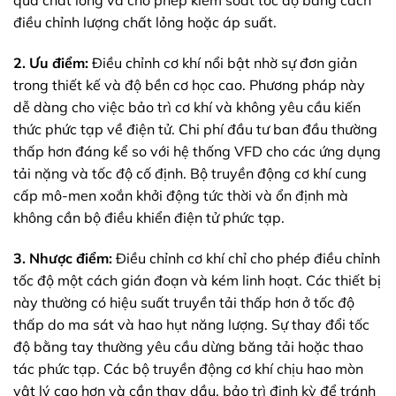
qua chất lỏng và cho phép kiểm soát tốc độ bằng cách
điều chỉnh lượng chất lỏng hoặc áp suất.
2. Ưu điểm:
Điều chỉnh cơ khí nổi bật nhờ sự đơn giản
trong thiết kế và độ bền cơ học cao. Phương pháp này
dễ dàng cho việc bảo trì cơ khí và không yêu cầu kiến
thức phức tạp về điện tử. Chi phí đầu tư ban đầu thường
thấp hơn đáng kể so với hệ thống VFD cho các ứng dụng
tải nặng và tốc độ cố định. Bộ truyền động cơ khí cung
cấp mô-men xoắn khởi động tức thời và ổn định mà
không cần bộ điều khiển điện tử phức tạp.
3. Nhược điểm:
Điều chỉnh cơ khí chỉ cho phép điều chỉnh
tốc độ một cách gián đoạn và kém linh hoạt. Các thiết bị
này thường có hiệu suất truyền tải thấp hơn ở tốc độ
thấp do ma sát và hao hụt năng lượng. Sự thay đổi tốc
độ bằng tay thường yêu cầu dừng băng tải hoặc thao
tác phức tạp. Các bộ truyền động cơ khí chịu hao mòn
vật lý cao hơn và cần thay dầu, bảo trì định kỳ để tránh