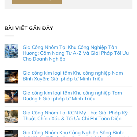
BÀI VIẾT GẦN ĐÂY
Gia Công Nhôm Tại Khu Công Nghiệp Tân
Hương: Cẩm Nang Từ A-Z Và Giải Pháp Tối Ưu
Cho Doanh Nghiệp
Không
có
Gia công kim loại tấm Khu công nghiệp Nam
bình
luận
Bình Xuyên: Giải pháp từ Minh Triệu
ở
Gia
Không
Công
có
Gia công kim loại tấm Khu công nghiệp Tam
Nhôm
bình
Tại
luận
Dương I: Giải pháp từ Minh Triệu
Khu
ở
Công
Gia
Không
Nghiệp
công
có
Gia Công Nhôm Tại KCN Mỹ Tho: Giải Pháp Kỹ
Tân
kim
bình
Hương:
loại
luận
Thuật Chính Xác & Tối Ưu Chi Phí Toàn Diện
Cẩm
tấm
ở
Nang
Khu
Gia
Không
Từ
công
công
có
Gia Công Nhôm Khu Công Nghiệp Sông Bình:
A-
nghiệp
kim
bình
Z
Nam
loại
luận