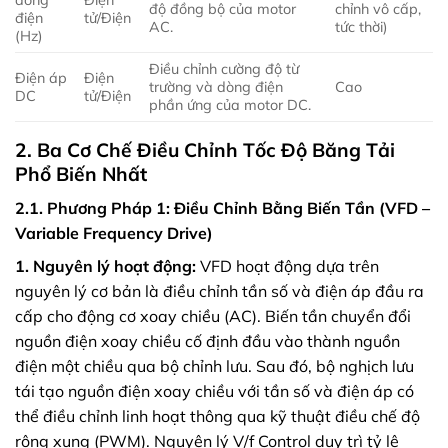
dòng
Điện
độ đồng bộ của motor
chỉnh vô cấp,
điện
tử/Điện
AC.
tức thời)
(Hz)
Điều chỉnh cường độ từ
Điện áp
Điện
trường và dòng điện
Cao
DC
tử/Điện
phần ứng của motor DC.
2. Ba Cơ Chế Điều Chỉnh Tốc Độ Băng Tải
Phổ Biến Nhất
2.1. Phương Pháp 1: Điều Chỉnh Bằng Biến Tần (VFD –
Variable Frequency Drive)
1. Nguyên lý hoạt động:
VFD hoạt động dựa trên
nguyên lý cơ bản là điều chỉnh tần số và điện áp đầu ra
cấp cho động cơ xoay chiều (AC). Biến tần chuyển đổi
nguồn điện xoay chiều cố định đầu vào thành nguồn
điện một chiều qua bộ chỉnh lưu. Sau đó, bộ nghịch lưu
tái tạo nguồn điện xoay chiều với tần số và điện áp có
thể điều chỉnh linh hoạt thông qua kỹ thuật điều chế độ
rộng xung (PWM). Nguyên lý V/f Control duy trì tỷ lệ