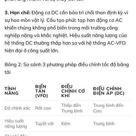
3. Hạn chế:
Động cơ DC cần bảo trì chổi than định kỳ vì
sự hao mòn vật lý. Cấu tạo phức tạp hơn động cơ AC
khiến chúng không phổ biến trong môi trường công
nghiệp nặng và khắc nghiệt. Hiệu suất năng lượng của
hệ thống DC thường thấp hơn so với hệ thống AC-VFD
hiện đại ở công suất lớn.
Bảng 2: So sánh 3 phương pháp điều chỉnh tốc độ băng
tải
BIẾN
ĐIỀU
TÍNH
ĐIỀU CHỈNH
TẦN
CHỈNH CƠ
NĂNG
ĐIỆN ÁP (DC)
(VFD)
KHÍ
Thấp đến
Trung bình đến
Độ chính xác
Rất cao
Trung bình
Cao
Hiệu suất
Tuyệt vời
Kém
Trung bình
năng lượng