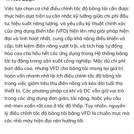
Việc lựa chọn cơ chế điều chỉnh tốc độ băng tải cần được
thực hiện dựa trên sự cân nhắc kỹ lưỡng giữa chi phí đầu
tư, hiệu suất năng lượng, và yêu cầu kỹ thuật chính xác
của ứng dụng.Biến tần (VFD) hiện lên như giải pháp hiện
đại và linh hoạt nhất, cung cấp khả năng điều khiển vô
cấp, tiết kiệm điện năng vượt trội, và tích hợp tự động
hóa cao cho hầu hết các ứng dụng trong Hệ thống băng
tải tự động trong sản xuất công nghiệp. Mặc dù chi phí
ban đầu cao, nhưng VFD cho băng tải mang lại giá trị
hoàn vốn nhanh nhờ lợi ích điều chỉnh tốc độ băng tải
trong việc giảm tiêu thụ điện năng và kéo dài tuổi thọ
thiết bị. Các phương pháp cơ khí và DC vẫn giữ vai trò
trong các ứng dụng đơn giản, tải nặng, hoặc yêu cầu
mô-men xoắn rất cao ở tốc độ thấp. Tuy nhiên, nguyên
lý điều chỉnh tốc độ băng tải bằng VFD là chuẩn mực mà
các nhà máy hiện đại nên hướng tới.