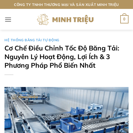
Bỏ
CÔNG TY TNHH THƯƠNG MẠI VÀ SẢN XUẤT MINH TRIỆU
qua
nội
0
dung
HỆ THỐNG BĂNG TẢI TỰ ĐỘNG
Cơ Chế Điều Chỉnh Tốc Độ Băng Tải:
Nguyên Lý Hoạt Động, Lợi Ích & 3
Phương Pháp Phổ Biến Nhất