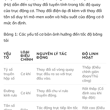
(Hz) dẫn đến sự thay đổi tuyến tính trong tốc độ quay
của trục động cơ. Thay đổi điện áp đi kèm với thay đổi
tần số duy trì mô-men xoắn và hiệu suất của động cơ ở
mức ổn định.
Bảng 1: Các yếu tố cơ bản ảnh hưởng đến tốc độ băng
tải
LOẠI
YẾU
NGUYÊN LÝ TÁC
ĐỘ LINH
ĐIỀU
TỐ
ĐỘNG
HOẠT
CHỈNH
Thấp (Điều
Tỷ số
Thay đổi số vòng quay
chỉnh gián
truyền
Cơ khí
trục đầu ra so với trục
đoạn/Thủ
hộp số
đầu vào.
công)
Rất thấp (Cố
Đường
Thay đổi chu vi rulo
Cơ khí
định sau khi
kính rulo
truyền động.
lắp đặt)
Tần số
Tác động trực tiếp lên tốc
Rất cao (Điều