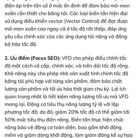
điện áp trên tần số ở mức ổn định để đảm bảo mô-men
xoắn cần thiết cho băng tải. Các loại biến tần hiện đại
sử dụng điều khiển vector (Vector Control) để đạt được
mô-men xoắn cao ngay cả ở tốc độ rất thấp, đáp ứng
yêu cầu chính xác của các ứng dụng tải nặng và đồng
bộ hóa tốc độ.
2. Ưu điểm (Focus SEO):
VFD cho phép điều chỉnh tốc
độ một cách vô cấp, chính xác, và trên dải tốc độ rộng.
Khả năng này cho phép nhà sản xuất tinh chỉnh tốc độ
băng tải phù hợp với từng sản phẩm, đảm bảo chất
lượng sản phẩm và tối ưu hóa thời gian chu kỳ. Lợi ích
quan trọng nhất là tiết kiệm năng lượng tối ưu mà VFD
mang lại. Động cơ tiêu thụ năng lượng tỷ lệ với lập
phương tốc độ; do đó, giảm 20% tốc độ có thể giảm tới
50% mức tiêu thụ điện năng. Biến tần thực hiện chức
năng bảo vệ động cơ toàn diện, bao gồm khởi động
mềm và giảm dòng khởi động, làm giảm đáng kể sự hao