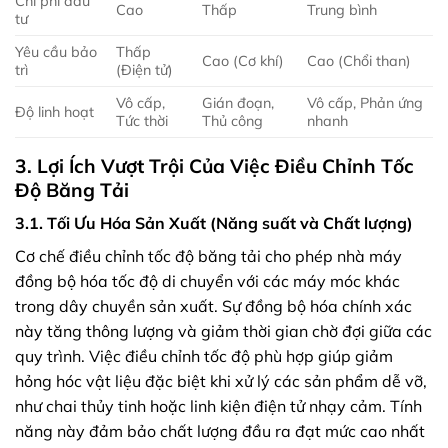
Chi phí đầu
Cao
Thấp
Trung bình
tư
Yêu cầu bảo
Thấp
Cao (Cơ khí)
Cao (Chổi than)
trì
(Điện tử)
Vô cấp,
Gián đoạn,
Vô cấp, Phản ứng
Độ linh hoạt
Tức thời
Thủ công
nhanh
3. Lợi Ích Vượt Trội Của Việc Điều Chỉnh Tốc
Độ Băng Tải
3.1. Tối Ưu Hóa Sản Xuất (Năng suất và Chất lượng)
Cơ chế điều chỉnh tốc độ băng tải cho phép nhà máy
đồng bộ hóa tốc độ di chuyển với các máy móc khác
trong dây chuyền sản xuất. Sự đồng bộ hóa chính xác
này tăng thông lượng và giảm thời gian chờ đợi giữa các
quy trình. Việc điều chỉnh tốc độ phù hợp giúp giảm
hỏng hóc vật liệu đặc biệt khi xử lý các sản phẩm dễ vỡ,
như chai thủy tinh hoặc linh kiện điện tử nhạy cảm. Tính
năng này đảm bảo chất lượng đầu ra đạt mức cao nhất