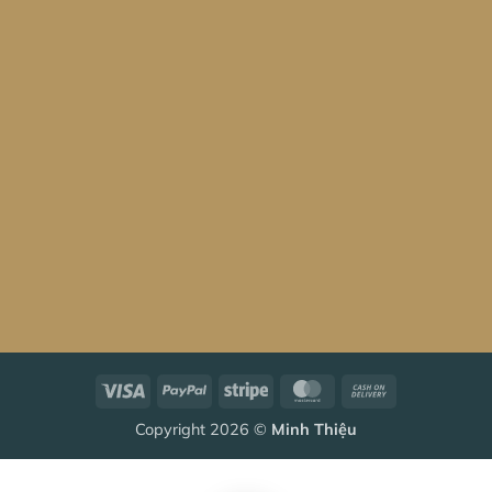
Visa
PayPal
Stripe
MasterCard
Cash
On
Copyright 2026 ©
Minh Thiệu
Delivery