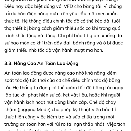
Điều này đặc biệt đúng với VFD cho băng tải, vì chúng
tối ưu hóa điện năng dựa trên yêu cầu mô-men xoắn
thực tế. Hệ thống điều chỉnh tốc độ có thể kéo dài tuổi
thọ thiết bị bằng cách giảm thiểu sốc cơ khí trong quá
trình khởi động và dừng. Chi phí bảo trì giảm xuống do
sự hao mòn cơ khí trên dây đai, bánh răng và ổ bi được
giảm thiểu nhờ tốc độ vận hành mượt mà hơn.
3.3. Nâng Cao An Toàn Lao Động
An toàn lao động được nâng cao nhờ khả năng kiểm
soát tốc độ tức thời của cơ chế điều chỉnh tốc độ băng
tải. Hệ thống tự động có thể giảm tốc độ băng tải ngay
lập tức khi phát hiện sự cố, kẹt vật liệu, hoặc khi người
vận hành kích hoạt nút dừng khẩn cấp. Chế độ chạy
chậm (Jogging Mode) cho phép kỹ thuật viên bảo trì
thực hiện công việc kiểm tra và sửa chữa trong môi
trường an toàn hơn với rủi ro tai nạn thấp nhất. Việc tích