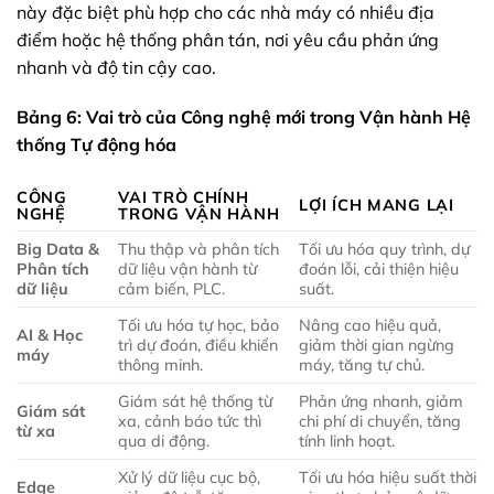
này đặc biệt phù hợp cho các nhà máy có nhiều địa
điểm hoặc hệ thống phân tán, nơi yêu cầu phản ứng
nhanh và độ tin cậy cao.
Bảng 6: Vai trò của Công nghệ mới trong Vận hành Hệ
thống Tự động hóa
CÔNG
VAI TRÒ CHÍNH
LỢI ÍCH MANG LẠI
NGHỆ
TRONG VẬN HÀNH
Big Data &
Thu thập và phân tích
Tối ưu hóa quy trình, dự
Phân tích
dữ liệu vận hành từ
đoán lỗi, cải thiện hiệu
dữ liệu
cảm biến, PLC.
suất.
Tối ưu hóa tự học, bảo
Nâng cao hiệu quả,
AI & Học
trì dự đoán, điều khiển
giảm thời gian ngừng
máy
thông minh.
máy, tăng tự chủ.
Giám sát hệ thống từ
Phản ứng nhanh, giảm
Giám sát
xa, cảnh báo tức thì
chi phí di chuyển, tăng
từ xa
qua di động.
tính linh hoạt.
Xử lý dữ liệu cục bộ,
Tối ưu hóa hiệu suất thời
Edge