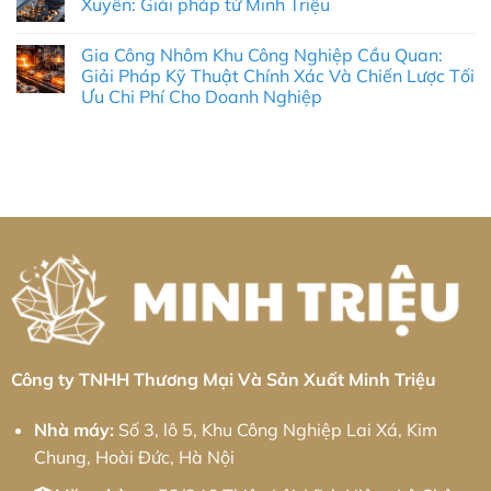
Xuyên: Giải pháp từ Minh Triệu
Động
Tại
ở
Hóa
KCN
Gia
Không
Toàn
Cổ
công
có
Diện
Gia Công Nhôm Khu Công Nghiệp Cầu Quan:
Chiên:
kim
bình
&
Tiêu
loại
luận
Giải Pháp Kỹ Thuật Chính Xác Và Chiến Lược Tối
Thực
Chuẩn
tấm
ở
Chiến
Ưu Chi Phí Cho Doanh Nghiệp
Chính
Khu
Gia
2026
Xác
công
công
Không
&
nghiệp
kim
có
Giải
Bá
loại
bình
Pháp
Thiện:
tấm
luận
Chuỗi
Giải
Khu
ở
Cung
pháp
công
Gia
Ứng
từ
nghiệp
Công
Toàn
Minh
Bình
Nhôm
Diện
Triệu
Xuyên:
Khu
Giải
Công
pháp
Nghiệp
từ
Cầu
Minh
Quan:
Triệu
Giải
Pháp
Kỹ
Thuật
Chính
Xác
Công ty TNHH Thương Mại Và Sản Xuất Minh Triệu
Và
Chiến
Lược
Nhà máy:
Số 3, lô 5, Khu Công Nghiệp Lai Xá, Kim
Tối
Ưu
Chung, Hoài Đức, Hà Nội
Chi
Phí
Cho