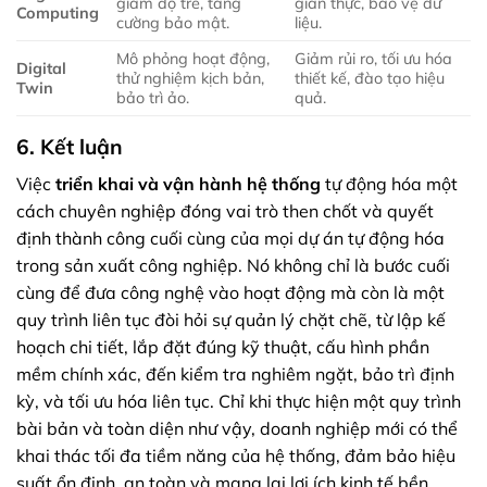
giảm độ trễ, tăng
gian thực, bảo vệ dữ
Computing
cường bảo mật.
liệu.
Mô phỏng hoạt động,
Giảm rủi ro, tối ưu hóa
Digital
thử nghiệm kịch bản,
thiết kế, đào tạo hiệu
Twin
bảo trì ảo.
quả.
6. Kết luận
Việc
triển khai và vận hành hệ thống
tự động hóa một
cách chuyên nghiệp đóng vai trò then chốt và quyết
định thành công cuối cùng của mọi dự án tự động hóa
trong sản xuất công nghiệp. Nó không chỉ là bước cuối
cùng để đưa công nghệ vào hoạt động mà còn là một
quy trình liên tục đòi hỏi sự quản lý chặt chẽ, từ lập kế
hoạch chi tiết, lắp đặt đúng kỹ thuật, cấu hình phần
mềm chính xác, đến kiểm tra nghiêm ngặt, bảo trì định
kỳ, và tối ưu hóa liên tục. Chỉ khi thực hiện một quy trình
bài bản và toàn diện như vậy, doanh nghiệp mới có thể
khai thác tối đa tiềm năng của hệ thống, đảm bảo hiệu
suất ổn định, an toàn và mang lại lợi ích kinh tế bền