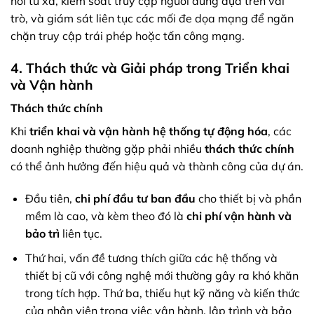
nối từ xa, kiểm soát truy cập người dùng dựa trên vai
trò, và giám sát liên tục các mối đe dọa mạng để ngăn
chặn truy cập trái phép hoặc tấn công mạng.
4. Thách thức và Giải pháp trong Triển khai
và Vận hành
Thách thức chính
Khi
triển khai và vận hành hệ thống tự động hóa
, các
doanh nghiệp thường gặp phải nhiều
thách thức chính
có thể ảnh hưởng đến hiệu quả và thành công của dự án.
Đầu tiên,
chi phí đầu tư ban đầu
cho thiết bị và phần
mềm là cao, và kèm theo đó là
chi phí vận hành và
bảo trì
liên tục.
Thứ hai, vấn đề tương thích giữa các hệ thống và
thiết bị cũ với công nghệ mới thường gây ra khó khăn
trong tích hợp. Thứ ba, thiếu hụt kỹ năng và kiến thức
của nhân viên trong việc vận hành, lập trình và bảo