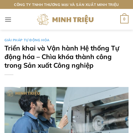
Bỏ
CÔNG TY TNHH THƯƠNG MẠI VÀ SẢN XUẤT MINH TRIỆU
qua
nội
0
dung
GIẢI PHÁP TỰ ĐỘNG HÓA
Triển khai và Vận hành Hệ thống Tự
động hóa – Chìa khóa thành công
trong Sản xuất Công nghiệp