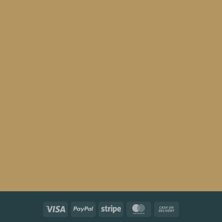
Visa
PayPal
Stripe
MasterCard
Cash
On