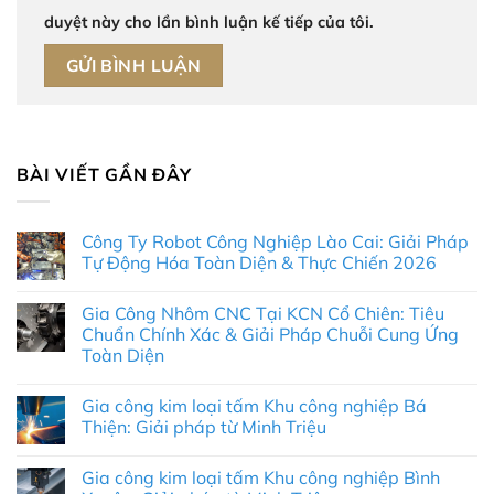
duyệt này cho lần bình luận kế tiếp của tôi.
BÀI VIẾT GẦN ĐÂY
Công Ty Robot Công Nghiệp Lào Cai: Giải Pháp
Tự Động Hóa Toàn Diện & Thực Chiến 2026
Không
có
Gia Công Nhôm CNC Tại KCN Cổ Chiên: Tiêu
bình
luận
Chuẩn Chính Xác & Giải Pháp Chuỗi Cung Ứng
ở
Toàn Diện
Công
Ty
Không
Robot
có
Công
Gia công kim loại tấm Khu công nghiệp Bá
bình
Nghiệp
luận
Thiện: Giải pháp từ Minh Triệu
Lào
ở
Cai:
Gia
Không
Giải
Công
có
Pháp
Gia công kim loại tấm Khu công nghiệp Bình
Nhôm
bình
Tự
CNC
luận