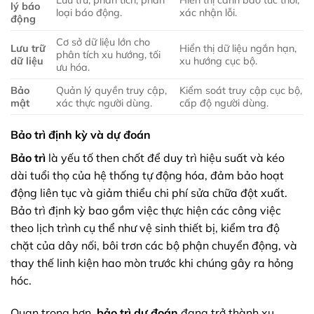
lý báo
loại báo động.
xác nhận lỗi.
động
Cơ sở dữ liệu lớn cho
Lưu trữ
Hiển thị dữ liệu ngắn hạn,
phân tích xu hướng, tối
dữ liệu
xu hướng cục bộ.
ưu hóa.
Bảo
Quản lý quyền truy cập,
Kiểm soát truy cập cục bộ,
mật
xác thực người dùng.
cấp độ người dùng.
Bảo trì định kỳ và dự đoán
Bảo trì
là yếu tố then chốt để duy trì hiệu suất và kéo
dài tuổi thọ của hệ thống tự động hóa, đảm bảo hoạt
động liên tục và giảm thiểu chi phí sửa chữa đột xuất.
Bảo trì định kỳ bao gồm việc thực hiện các công việc
theo lịch trình cụ thể như vệ sinh thiết bị, kiểm tra độ
chặt của dây nối, bôi trơn các bộ phận chuyển động, và
thay thế linh kiện hao mòn trước khi chúng gây ra hỏng
hóc.
Quan trọng hơn,
bảo trì dự đoán
đang trở thành xu