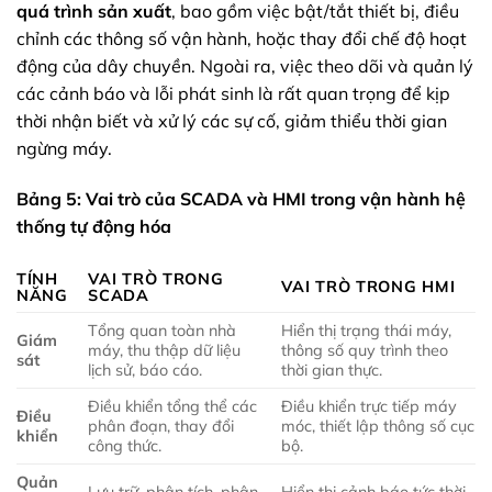
quá trình sản xuất
, bao gồm việc bật/tắt thiết bị, điều
chỉnh các thông số vận hành, hoặc thay đổi chế độ hoạt
động của dây chuyền. Ngoài ra, việc theo dõi và quản lý
các cảnh báo và lỗi phát sinh là rất quan trọng để kịp
thời nhận biết và xử lý các sự cố, giảm thiểu thời gian
ngừng máy.
Bảng 5: Vai trò của SCADA và HMI trong vận hành hệ
thống tự động hóa
TÍNH
VAI TRÒ TRONG
VAI TRÒ TRONG HMI
NĂNG
SCADA
Tổng quan toàn nhà
Hiển thị trạng thái máy,
Giám
máy, thu thập dữ liệu
thông số quy trình theo
sát
lịch sử, báo cáo.
thời gian thực.
Điều khiển tổng thể các
Điều khiển trực tiếp máy
Điều
phân đoạn, thay đổi
móc, thiết lập thông số cục
khiển
công thức.
bộ.
Quản
Lưu trữ, phân tích, phân
Hiển thị cảnh báo tức thời,