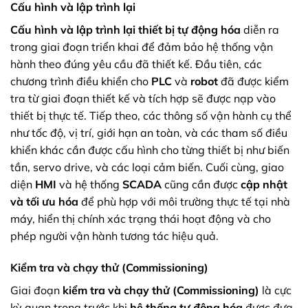
Cấu hình và lập trình lại
Cấu hình và lập trình lại thiết bị tự động hóa
diễn ra
trong giai đoạn triển khai để đảm bảo hệ thống vận
hành theo đúng yêu cầu đã thiết kế. Đầu tiên, các
chương trình điều khiển cho
PLC
và
robot
đã được kiểm
tra từ giai đoạn thiết kế và tích hợp sẽ được nạp vào
thiết bị thực tế. Tiếp theo, các thông số vận hành cụ thể
như tốc độ, vị trí, giới hạn an toàn, và các tham số điều
khiển khác cần được cấu hình cho từng thiết bị như biến
tần, servo drive, và các loại cảm biến. Cuối cùng, giao
diện
HMI
và hệ thống
SCADA
cũng cần được
cập nhật
và tối ưu hóa
để phù hợp với môi trường thực tế tại nhà
máy, hiển thị chính xác trạng thái hoạt động và cho
phép người vận hành tương tác hiệu quả.
Kiểm tra và chạy thử (Commissioning)
Giai đoạn
kiểm tra và chạy thử (Commissioning)
là cực
kỳ quan trọng trước khi
hệ thống tự động hóa
được đưa