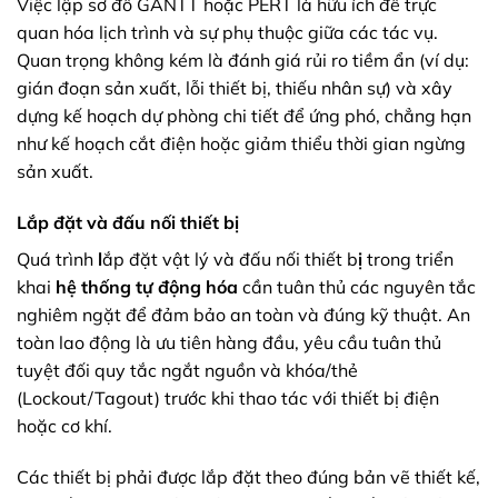
Việc lập sơ đồ GANTT hoặc PERT là hữu ích để trực
quan hóa lịch trình và sự phụ thuộc giữa các tác vụ.
Quan trọng không kém là đánh giá rủi ro tiềm ẩn (ví dụ:
gián đoạn sản xuất, lỗi thiết bị, thiếu nhân sự) và xây
dựng kế hoạch dự phòng chi tiết để ứng phó, chẳng hạn
như kế hoạch cắt điện hoặc giảm thiểu thời gian ngừng
sản xuất.
Lắp đặt và đấu nối thiết bị
Quá trình
l
ắp đặt vật lý và đấu nối thiết b
ị
trong triển
khai
hệ thống tự động hóa
cần tuân thủ các nguyên tắc
nghiêm ngặt để đảm bảo an toàn và đúng kỹ thuật. An
toàn lao động là ưu tiên hàng đầu, yêu cầu tuân thủ
tuyệt đối quy tắc ngắt nguồn và khóa/thẻ
(Lockout/Tagout) trước khi thao tác với thiết bị điện
hoặc cơ khí.
Các thiết bị phải được lắp đặt theo đúng bản vẽ thiết kế,