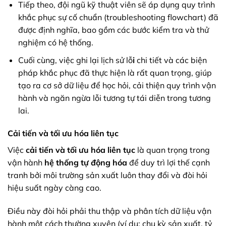
Tiếp theo, đội ngũ kỹ thuật viên sẽ áp dụng quy trình
khắc phục sự cố chuẩn (troubleshooting flowchart) đã
được định nghĩa, bao gồm các bước kiểm tra và thử
nghiệm có hệ thống.
Cuối cùng, việc ghi lại lịch sử lỗ
i
chi tiết và các biện
pháp khắc phục đã thực hiện là rất quan trọng, giúp
tạo ra cơ sở dữ liệu để học hỏi, cải thiện quy trình vận
hành và ngăn ngừa lỗi tương tự tái diễn trong tương
lai.
Cải tiến và tối ưu hóa liên tục
Việc
cải tiến và tối ưu hóa liên tục
là quan trọng trong
vận hành
hệ thống tự động hóa
để duy trì lợi thế cạnh
tranh bởi môi trường sản xuất luôn thay đổi và đòi hỏi
hiệu suất ngày càng cao.
Điều này đòi hỏi phải thu thập và phân tích dữ liệu vận
hành một cách thường xuyên (ví dụ: chu kỳ sản xuất, tỷ