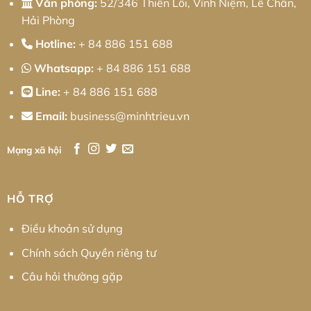
Văn phòng:
52/346 Thiên Lôi, Vĩnh Niệm, Lê Chân,
Doanh
Nghiệp
Hải Phòng
Hotline:
+ 84 886 151 688
Whatsapp:
+ 84 886 151 688
Line:
+ 84 886 151 688
Email:
business@minhtrieu.vn
Mạng xã hội
HỖ TRỢ
Điều khoản sử dụng
Chính sách Quyền riêng tư
Câu hỏi thường gặp