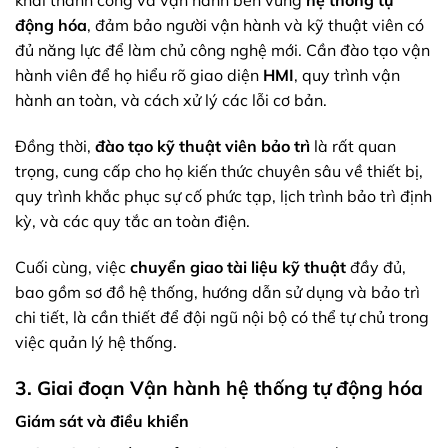
khai thành công và vận hành bền vững
hệ thống tự
động hóa
, đảm bảo người vận hành và kỹ thuật viên có
đủ năng lực để làm chủ công nghệ mới. Cần đào tạo vận
hành viên để họ hiểu rõ giao diện
HMI
, quy trình vận
hành an toàn, và cách xử lý các lỗi cơ bản.
Đồng thời,
đào tạo kỹ thuật viên bảo trì
là rất quan
trọng, cung cấp cho họ kiến thức chuyên sâu về thiết bị,
quy trình khắc phục sự cố phức tạp, lịch trình bảo trì định
kỳ, và các quy tắc an toàn điện.
Cuối cùng, việc
chuyển giao tài liệu kỹ thuật
đầy đủ,
bao gồm sơ đồ hệ thống, hướng dẫn sử dụng và bảo trì
chi tiết, là cần thiết để đội ngũ nội bộ có thể tự chủ trong
việc quản lý hệ thống.
3. Giai đoạn Vận hành hệ thống tự động hóa
Giám sát và điều khiển