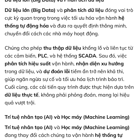
Dữ liệu lớn (Big Data)
và
phân tích dữ liệu
đóng vai trò
cực kỳ quan trọng trong việc tối ưu hóa vận hành
hệ
thống tự động hóa
và đưa ra quyết định thông minh,
chuyển đổi cách các nhà máy hoạt động.
Chúng cho phép
thu thập dữ liệu
khổng lồ và liên tục từ
các cảm biến,
PLC
, và hệ thống
SCADA
. Sau đó, việc
phân tích hiệu suất
vận hành,
nhận diện xu hướng
trong dữ liệu, và
dự đoán lỗi
tiềm ẩn trở nên khả thi,
giúp ngăn ngừa sự cố và tối ưu hóa lịch trình bảo trì.
Cuối cùng, các cải tiến quy trình được thực hiện dựa trên
dữ liệu thực tế
, không phải phỏng đoán, mang lại hiệu
quả vượt trội.
Trí tuệ nhân tạo (AI) và Học máy (Machine Learning)
Trí tuệ nhân tạo (AI)
và
Học máy (Machine Learning)
đang thay đổi cách chúng ta vận hành
hệ thống tự