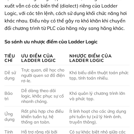
xuất vẫn có các biến thể (dialect) riêng của Ladder
Logic, với các tên lệnh, cách sử dụng khối chức năng hơi
khác nhau. Điều này có thể gây ra khó khăn khi chuyển
đổi chương trình từ PLC của hãng này sang hãng khác.
So sánh ưu nhược điểm của Ladder Logic
TIÊU
ƯU ĐIỂM CỦA
NHƯỢC ĐIỂM CỦA
CHÍ
LADDER LOGIC
LADDER LOGIC
Trực quan, dễ học cho
Dễ sử
Khó biểu diễn thuật toán phức
người quen sơ đồ điện
dụng
tạp, tính toán nhiều.
rơ-le.
Dễ dàng theo dõi
Bảo
Khó quản lý chương trình lớn
logic, khắc phục sự cố
trì
và phức tạp.
nhanh chóng.
Rất phù hợp cho điều
Ít linh hoạt cho các ứng dụng
Ứng
khiển tuần tự, hệ
phi tuần tự (xử lý hình ảnh,
dụng
thống an toàn.
truyền thông).
Tính
Hỗ trợ rộng rãi bởi
Có sự khác biệt nhỏ giữa các