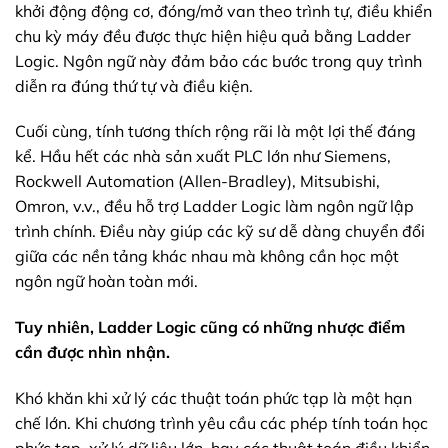
khởi động động cơ, đóng/mở van theo trình tự, điều khiển
chu kỳ máy đều được thực hiện hiệu quả bằng Ladder
Logic. Ngôn ngữ này đảm bảo các bước trong quy trình
diễn ra đúng thứ tự và điều kiện.
Cuối cùng, tính tương thích rộng rãi là một lợi thế đáng
kể. Hầu hết các nhà sản xuất PLC lớn như Siemens,
Rockwell Automation (Allen-Bradley), Mitsubishi,
Omron, v.v., đều hỗ trợ Ladder Logic làm ngôn ngữ lập
trình chính. Điều này giúp các kỹ sư dễ dàng chuyển đổi
giữa các nền tảng khác nhau mà không cần học một
ngôn ngữ hoàn toàn mới.
Tuy nhiên, Ladder Logic cũng có những nhược điểm
cần được nhìn nhận.
Khó khăn khi xử lý các thuật toán phức tạp là một hạn
chế lớn. Khi chương trình yêu cầu các phép tính toán học
phức tạp, xử lý dữ liệu lớn, hay các thuật toán điều khiển