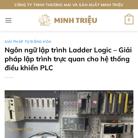
Bỏ
CÔNG TY TNHH THƯƠNG MẠI VÀ SẢN XUẤT MINH TRIỆU
qua
nội
0
dung
GIẢI PHÁP TỰ ĐỘNG HÓA
Ngôn ngữ lập trình Ladder Logic – Giải
pháp lập trình trực quan cho hệ thống
điều khiển PLC