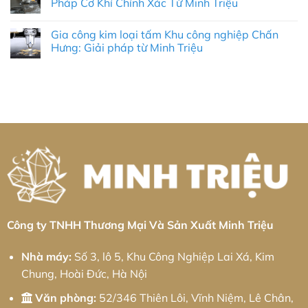
Pháp Cơ Khí Chính Xác Từ Minh Triệu
Nghiệp
ở
Xác
Sông
Công
&
Không
Bình:
Ty
Tối
có
Giải
Gia công kim loại tấm Khu công nghiệp Chấn
Robot
Ưu
bình
Pháp
Công
Chi
luận
Hưng: Giải pháp từ Minh Triệu
Tối
Nghiệp
ở
Phí
Ưu
Tại
Dịch
Toàn
Không
Cho
Quảng
Vụ
Diện
có
Doanh
Trị:
Gia
bình
Nghiệp
Giải
Công
luận
Cùng
Pháp
Nhôm
ở
Minh
Tự
Tại
Gia
Triệu
Động
KCN
công
Hóa
Tân
kim
Toàn
Kiều:
loại
Diện
Giải
tấm
Và
Pháp
Khu
Chiến
Cơ
công
Lược
Khí
nghiệp
Phát
Chính
Chấn
Triển
Xác
Hưng:
Bền
Từ
Giải
Vững
Minh
pháp
Triệu
từ
Minh
Công ty TNHH Thương Mại Và Sản Xuất Minh Triệu
Triệu
Nhà máy:
Số 3, lô 5, Khu Công Nghiệp Lai Xá, Kim
Chung, Hoài Đức, Hà Nội
Văn phòng:
52/346 Thiên Lôi, Vĩnh Niệm, Lê Chân,