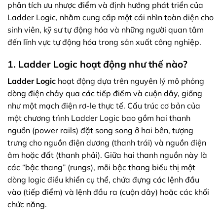
phân tích ưu nhược điểm và định hướng phát triển của
Ladder Logic, nhằm cung cấp một cái nhìn toàn diện cho
sinh viên, kỹ sư tự động hóa và những người quan tâm
đến lĩnh vực tự động hóa trong sản xuất công nghiệp.
1. Ladder Logic hoạt động như thế nào?
Ladder Logic
hoạt động dựa trên nguyên lý mô phỏng
dòng điện chảy qua các tiếp điểm và cuộn dây, giống
như một mạch điện rơ-le thực tế. Cấu trúc cơ bản của
một chương trình Ladder Logic bao gồm hai thanh
nguồn (power rails) đặt song song ở hai bên, tượng
trưng cho nguồn điện dương (thanh trái) và nguồn điện
âm hoặc đất (thanh phải). Giữa hai thanh nguồn này là
các “bậc thang” (rungs), mỗi bậc thang biểu thị một
dòng logic điều khiển cụ thể, chứa đựng các lệnh đầu
vào (tiếp điểm) và lệnh đầu ra (cuộn dây) hoặc các khối
chức năng.