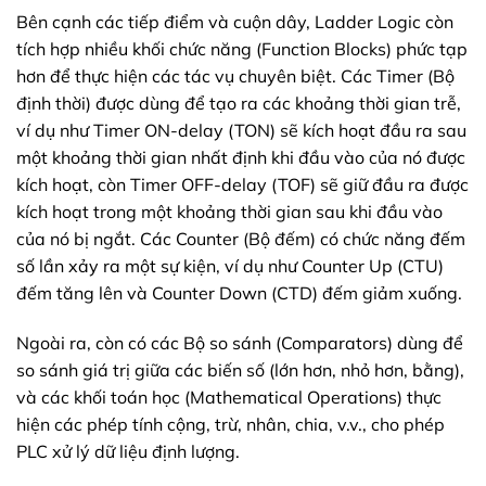
Bên cạnh các tiếp điểm và cuộn dây, Ladder Logic còn
tích hợp nhiều khối chức năng (Function Blocks) phức tạp
hơn để thực hiện các tác vụ chuyên biệt. Các Timer (Bộ
định thời) được dùng để tạo ra các khoảng thời gian trễ,
ví dụ như Timer ON-delay (TON) sẽ kích hoạt đầu ra sau
một khoảng thời gian nhất định khi đầu vào của nó được
kích hoạt, còn Timer OFF-delay (TOF) sẽ giữ đầu ra được
kích hoạt trong một khoảng thời gian sau khi đầu vào
của nó bị ngắt. Các Counter (Bộ đếm) có chức năng đếm
số lần xảy ra một sự kiện, ví dụ như Counter Up (CTU)
đếm tăng lên và Counter Down (CTD) đếm giảm xuống.
Ngoài ra, còn có các Bộ so sánh (Comparators) dùng để
so sánh giá trị giữa các biến số (lớn hơn, nhỏ hơn, bằng),
và các khối toán học (Mathematical Operations) thực
hiện các phép tính cộng, trừ, nhân, chia, v.v., cho phép
PLC xử lý dữ liệu định lượng.