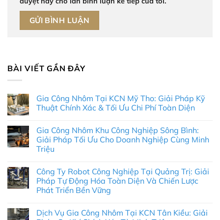
duyệt này cho lần bình luận kế tiếp của tôi.
BÀI VIẾT GẦN ĐÂY
Gia Công Nhôm Tại KCN Mỹ Tho: Giải Pháp Kỹ
Thuật Chính Xác & Tối Ưu Chi Phí Toàn Diện
Không
có
Gia Công Nhôm Khu Công Nghiệp Sông Bình:
bình
luận
Giải Pháp Tối Ưu Cho Doanh Nghiệp Cùng Minh
ở
Triệu
Gia
Công
Không
Nhôm
có
Tại
Công Ty Robot Công Nghiệp Tại Quảng Trị: Giải
bình
KCN
luận
Pháp Tự Động Hóa Toàn Diện Và Chiến Lược
Mỹ
ở
Tho:
Phát Triển Bền Vững
Gia
Giải
Công
Pháp
Không
Nhôm
Kỹ
có
Khu
Dịch Vụ Gia Công Nhôm Tại KCN Tân Kiều: Giải
Thuật
bình
Công
Chính
luận