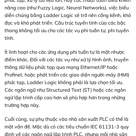
nâng cao (như Fuzzy Logic, Neural Networks), việc biểu
diễn chúng bằng Ladder Logic sẽ trở nên cồng kềnh, khó
đọc và khó phát triển. Cấu trúc tuyến tính của các bậc
thang không tối ưu cho các tác vụ phi tuần tự, phi tuyến
tính.
Ít linh hoạt cho các ứng dụng phi tuần tự là một nhược
điểm khác. Đối với các tác vụ như xử lý hình ảnh, truyền
thông dữ liệu phức tạp qua mạng Ethernet/IP hoặc
Profinet, hoặc phát triển các giao diện người-máy (HMI)
phức tạp, Ladder Logic không phải là lựa chọn tối ưu.
Các ngôn ngữ như Structured Text (ST) hoặc các ngôn
ngữ lập trình cấp cao hơn sẽ phù hợp hơn trong những
trường hợp này.
Cuối cùng, sự phụ thuộc vào nhà sản xuất PLC có thể là
một vấn đề. Mặc dù có các tiêu chuẩn IEC 61131-3 quy
định về các ngôn ngữ lập trình PLC, nhưng mỗi nhà sản