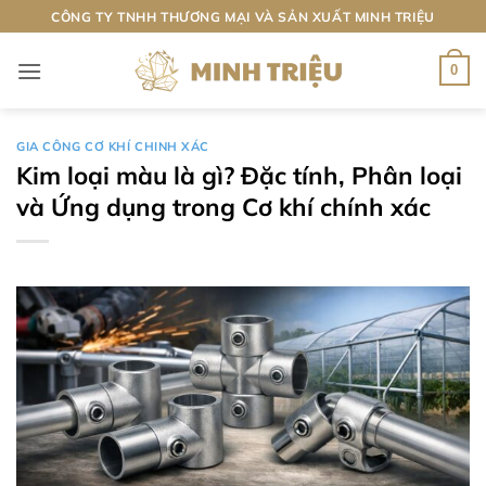
Bỏ
CÔNG TY TNHH THƯƠNG MẠI VÀ SẢN XUẤT MINH TRIỆU
qua
nội
0
dung
GIA CÔNG CƠ KHÍ CHINH XÁC
Kim loại màu là gì? Đặc tính, Phân loại
và Ứng dụng trong Cơ khí chính xác