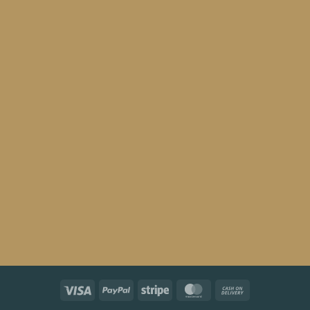
Visa
PayPal
Stripe
MasterCard
Cash
On