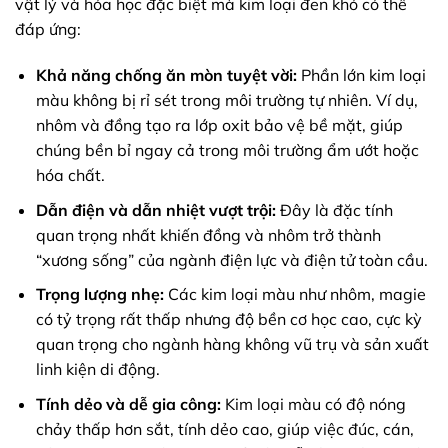
vật lý và hóa học đặc biệt mà kim loại đen khó có thể
đáp ứng:
Khả năng chống ăn mòn tuyệt vời:
Phần lớn kim loại
màu không bị rỉ sét trong môi trường tự nhiên. Ví dụ,
nhôm và đồng tạo ra lớp oxit bảo vệ bề mặt, giúp
chúng bền bỉ ngay cả trong môi trường ẩm ướt hoặc
hóa chất.
Dẫn điện và dẫn nhiệt vượt trội:
Đây là đặc tính
quan trọng nhất khiến đồng và nhôm trở thành
“xương sống” của ngành điện lực và điện tử toàn cầu.
Trọng lượng nhẹ:
Các kim loại màu như nhôm, magie
có tỷ trọng rất thấp nhưng độ bền cơ học cao, cực kỳ
quan trọng cho ngành hàng không vũ trụ và sản xuất
linh kiện di động.
Tính dẻo và dễ gia công:
Kim loại màu có độ nóng
chảy thấp hơn sắt, tính dẻo cao, giúp việc đúc, cán,