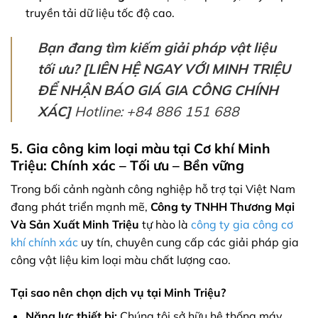
truyền tải dữ liệu tốc độ cao.
Bạn đang tìm kiếm giải pháp vật liệu
tối ưu?
[LIÊN HỆ NGAY VỚI MINH TRIỆU
ĐỂ NHẬN BÁO GIÁ GIA CÔNG CHÍNH
XÁC]
Hotline: +84 886 151 688
5. Gia công kim loại màu tại Cơ khí Minh
Triệu: Chính xác – Tối ưu – Bền vững
Trong bối cảnh ngành công nghiệp hỗ trợ tại Việt Nam
đang phát triển mạnh mẽ,
Công ty TNHH Thương Mại
Và Sản Xuất Minh Triệu
tự hào là
công ty gia công cơ
khí chính xác
uy tín, chuyên cung cấp các giải pháp gia
công vật liệu kim loại màu chất lượng cao.
Tại sao nên chọn dịch vụ tại Minh Triệu?
Năng lực thiết bị:
Chúng tôi sở hữu hệ thống máy