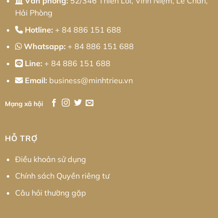
Văn phòng:
52/346 Thiên Lôi, Vĩnh Niệm, Lê Chân,
Hải Phòng
Hotline:
+ 84 886 151 688
Whatsapp:
+ 84 886 151 688
Line:
+ 84 886 151 688
Email:
business@minhtrieu.vn
Mạng xã hội
HỖ TRỢ
Điều khoản sử dụng
Chính sách Quyền riêng tư
Câu hỏi thường gặp