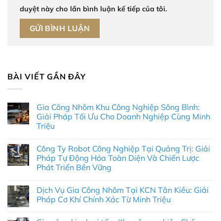
duyệt này cho lần bình luận kế tiếp của tôi.
BÀI VIẾT GẦN ĐÂY
Gia Công Nhôm Khu Công Nghiệp Sông Bình:
Giải Pháp Tối Ưu Cho Doanh Nghiệp Cùng Minh
Triệu
Không
có
Công Ty Robot Công Nghiệp Tại Quảng Trị: Giải
bình
luận
Pháp Tự Động Hóa Toàn Diện Và Chiến Lược
ở
Phát Triển Bền Vững
Gia
Công
Không
Nhôm
có
Khu
Dịch Vụ Gia Công Nhôm Tại KCN Tân Kiều: Giải
bình
Công
luận
Pháp Cơ Khí Chính Xác Từ Minh Triệu
Nghiệp
ở
Sông
Công
Không
Bình:
Ty
có
Giải