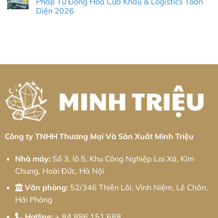
Pháp Tự Động Hóa Cửa Khẩu & Logistics Toàn
Chiến
Giải
Khu
ở
Lược
pháp
công
Diện 2026
Gia
Cung
từ
nghiệp
Công
Ứng
Minh
VSIP
Không
Nhôm
Tối
Triệu
Thái
có
Khu
Ưu
Bình:
bình
Công
Giải
luận
Nghiệp
ở
pháp
An
Công
từ
Hiệp:
Ty
Minh
Giải
Robot
Triệu
Pháp
Công
CNC
Nghiệp
Chính
Lạng
Xác
Sơn:
&
Giải
Chiến
Pháp
Lược
Tự
Logistics
Động
Xuyên
Hóa
Việt
Cửa
Khẩu
Công ty TNHH Thương Mại Và Sản Xuất Minh Triệu
&
Logistics
Toàn
Nhà máy:
Số 3, lô 5, Khu Công Nghiệp Lai Xá, Kim
Diện
2026
Chung, Hoài Đức, Hà Nội
Văn phòng:
52/346 Thiên Lôi, Vĩnh Niệm, Lê Chân,
Hải Phòng
Hotline:
+ 84 886 151 688