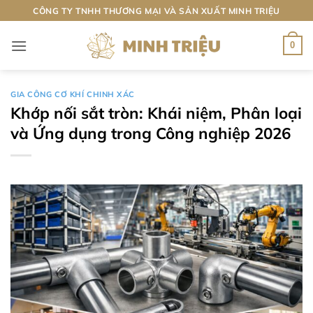
Bỏ
CÔNG TY TNHH THƯƠNG MẠI VÀ SẢN XUẤT MINH TRIỆU
qua
nội
0
dung
GIA CÔNG CƠ KHÍ CHINH XÁC
Khớp nối sắt tròn: Khái niệm, Phân loại
và Ứng dụng trong Công nghiệp 2026