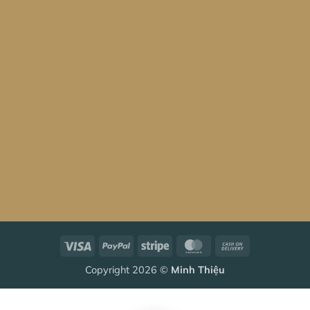
Visa
PayPal
Stripe
MasterCard
Cash
On
Copyright 2026 ©
Minh Thiệu
Delivery