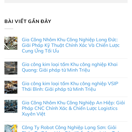
BÀI VIẾT GẦN ĐÂY
Gia Công Nhôm Khu Công Nghiệp Long Đức:
Giải Pháp Kỹ Thuật Chính Xác Và Chiến Lược
Cung Ứng Tối Ưu
Không
có
Gia công kim loại tấm Khu công nghiệp Khai
bình
luận
Quang: Giải pháp từ Minh Triệu
ở
Gia
Không
Công
có
Gia công kim loại tấm Khu công nghiệp VSIP
Nhôm
bình
Khu
luận
Thái Bình: Giải pháp từ Minh Triệu
Công
ở
Nghiệp
Gia
Không
Long
công
có
Gia Công Nhôm Khu Công Nghiệp An Hiệp: Giải
Đức:
kim
bình
Giải
loại
luận
Pháp CNC Chính Xác & Chiến Lược Logistics
Pháp
tấm
ở
Xuyên Việt
Kỹ
Khu
Gia
Thuật
công
công
Không
Chính
nghiệp
kim
có
Xác
Khai
loại
Công Ty Robot Công Nghiệp Lạng Sơn: Giải
bình
Và
Quang:
tấm
luận