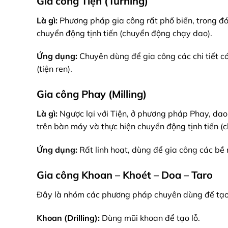
Gia công Tiện (Turning)
Là gì:
Phương pháp gia công rất phổ biến, trong đó
chuyển động tịnh tiến (chuyển động chạy dao).
Ứng dụng:
Chuyên dùng để gia công các chi tiết có
(tiện ren).
Gia công Phay (Milling)
Là gì:
Ngược lại với Tiện, ở phương pháp Phay, dao 
trên bàn máy và thực hiện chuyển động tịnh tiến (
Ứng dụng:
Rất linh hoạt, dùng để gia công các bề
Gia công Khoan – Khoét – Doa – Taro
Đây là nhóm các phương pháp chuyên dùng để tạo v
Khoan (Drilling):
Dùng mũi khoan để tạo lỗ.