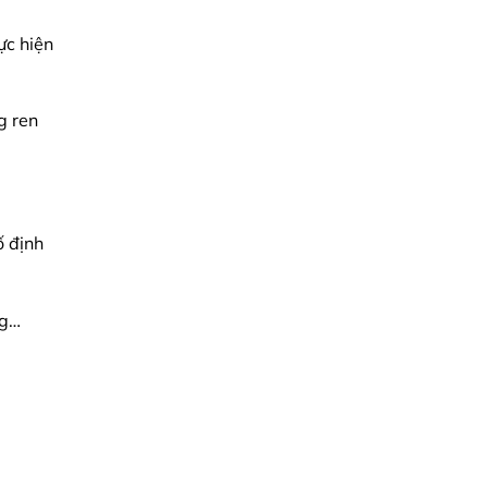
ực hiện
g ren
ố định
ng…