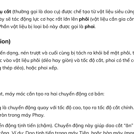
ụ cắt
(thường gọi là dao cụ) được chế tạo từ vật liệu siêu cứn
y sẽ tác động lực cơ học rất lớn lên
phôi
(vật liệu cần gia côn
Phần vật liệu bị loại bỏ này được gọi là
phoi
.
ion)
biến dạng, nén trượt và cuối cùng bị tách ra khỏi bề mặt phôi, t
 vào vật liệu phôi (dẻo hay giòn) và tốc độ cắt, phoi có thể 
g thép dẻo), hoặc phoi xếp.
mặt, máy móc cần tạo ra hai chuyển động cơ bản:
là chuyển động quay với tốc độ cao, tạo ra tốc độ cắt chính.
tròn trong máy Phay.
n động tịnh tiến (chậm). Chuyển động này giúp dao cắt “ăn” 
 công. Ví dụ: Dao tịnh tiến trong máy Tiện, hoặc bàn máy (ma