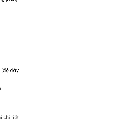
t (độ dày
i.
 chi tiết