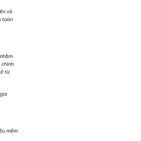
Kỹ
Thuật
đến vỏ
Chính
Xác
a toàn
Và
Chiến
Lược
Tối
Ưu
Chi
Phí
Cho
Doanh
, nhằm
Nghiệp
n chỉnh
kế từ
 gia
liệu mềm