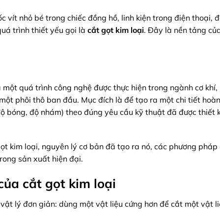
 vít nhỏ bé trong chiếc đồng hồ, linh kiện trong điện thoại, 
uá trình thiết yếu gọi là
cắt gọt kim loại
. Đây là nền tảng củ
 là một quá trình công nghệ được thực hiện trong ngành cơ khí
i một phôi thô ban đầu. Mục đích là để tạo ra một chi tiết hoà
độ bóng, độ nhám) theo đúng yêu cầu kỹ thuật đã được thiết 
gọt kim loại, nguyên lý cơ bản đã tạo ra nó, các phương pháp
rong sản xuất hiện đại.
ủa cắt gọt kim loại
 vật lý đơn giản: dùng một vật liệu cứng hơn để cắt một vật 