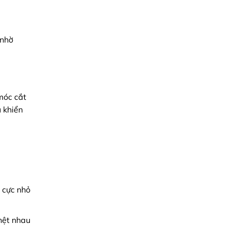
 nhờ
móc cắt
u khiển
 cực nhỏ
hệt nhau