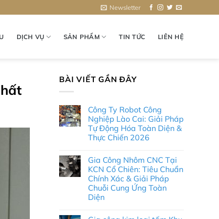
Newsletter
ỆU
DỊCH VỤ
SẢN PHẨM
TIN TỨC
LIÊN HỆ
BÀI VIẾT GẦN ĐÂY
nhất
Công Ty Robot Công
Nghiệp Lào Cai: Giải Pháp
Tự Động Hóa Toàn Diện &
Thực Chiến 2026
Không
có
Gia Công Nhôm CNC Tại
bình
luận
KCN Cổ Chiên: Tiêu Chuẩn
ở
Chính Xác & Giải Pháp
Công
Ty
Chuỗi Cung Ứng Toàn
Robot
Diện
Công
Nghiệp
Không
Lào
có
Cai: