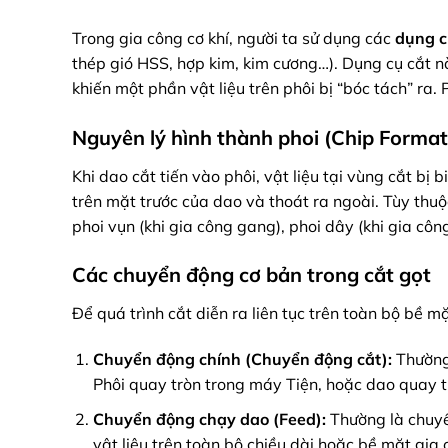
Trong gia công cơ khí, người ta sử dụng các
dụng c
thép gió HSS, hợp kim, kim cương…). Dụng cụ cắt nà
khiến một phần vật liệu trên phôi bị “bóc tách” ra. 
Nguyên lý hình thành phoi (Chip Format
Khi dao cắt tiến vào phôi, vật liệu tại vùng cắt bị 
trên mặt trước của dao và thoát ra ngoài. Tùy thuộc
phoi vụn (khi gia công gang), phoi dây (khi gia côn
Các chuyển động cơ bản trong cắt gọt
Để quá trình cắt diễn ra liên tục trên toàn bộ bề 
Chuyển động chính (Chuyển động cắt):
Thường 
Phôi quay tròn trong máy Tiện, hoặc dao quay 
Chuyển động chạy dao (Feed):
Thường là chuyể
vật liệu trên toàn bộ chiều dài hoặc bề mặt gia