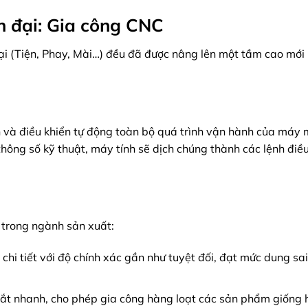
n đại: Gia công CNC
ại (Tiện, Phay, Mài…) đều đã được nâng lên một tầm cao mới
h và điều khiển tự động toàn bộ quá trình vận hành của máy 
thông số kỹ thuật, máy tính sẽ dịch chúng thành các lệnh điề
trong ngành sản xuất:
hi tiết với độ chính xác gần như tuyệt đối, đạt mức dung sai
cắt nhanh, cho phép gia công hàng loạt các sản phẩm giống 