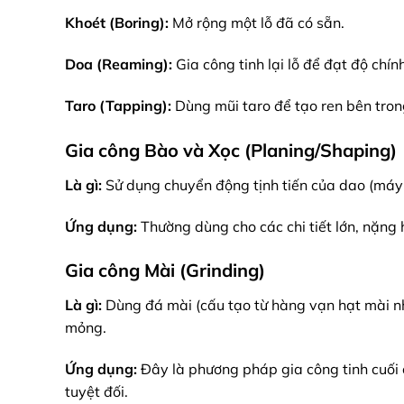
Khoét (Boring):
Mở rộng một lỗ đã có sẵn.
Doa (Reaming):
Gia công tinh lại lỗ để đạt độ chí
Taro (Tapping):
Dùng mũi taro để tạo ren bên trong
Gia công Bào và Xọc (Planing/Shaping)
Là gì:
Sử dụng chuyển động tịnh tiến của dao (máy
Ứng dụng:
Thường dùng cho các chi tiết lớn, nặng
Gia công Mài (Grinding)
Là gì:
Dùng đá mài (cấu tạo từ hàng vạn hạt mài nhỏ
mỏng.
Ứng dụng:
Đây là phương pháp gia công tinh cuối 
tuyệt đối.