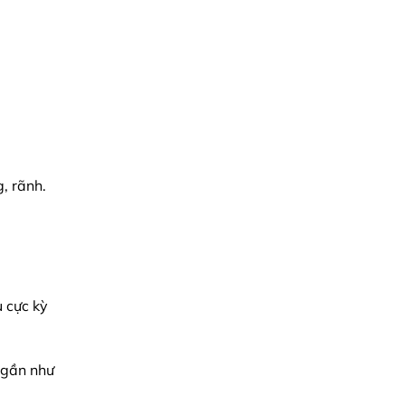
, rãnh.
u cực kỳ
 gần như