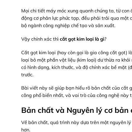
Mọi chi tiết máy móc xung quanh chúng ta, từ con ốc
động cơ phản lực phức tạp, đều phải trải qua một q
bộ ngành công nghiệp chế tạo và sản xuất.
Vậy chính xác thì
cắt gọt kim loại là gì
?
Cắt gọt kim loại (hay còn gọi là gia công cắt gọt)
loại bỏ một phần vật liệu (kim loại) dư thừa ra khỏ
có hình dạng, kích thước, và độ chính xác bề mặt (
trước.
Bài viết này sẽ giúp bạn hiểu rõ bản chất của cắt 
công phổ biến nhất, và vai trò của công nghệ này t
Bản chất và Nguyên lý cơ bản c
Về bản chất, quá trình này dựa trên một nguyên lý
hơn.