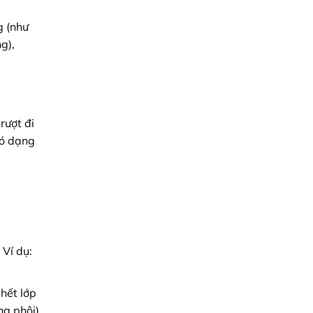
g (như
g),
rượt đi
có dạng
 Ví dụ:
hết lớp
ng phôi)