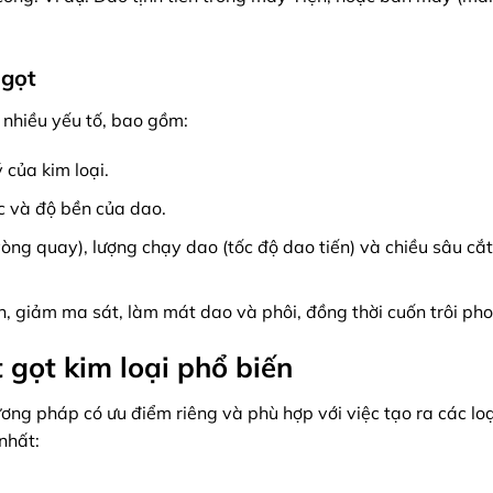
 gọt
t nhiều yếu tố, bao gồm:
 của kim loại.
c và độ bền của dao.
òng quay), lượng chạy dao (tốc độ dao tiến) và chiều sâu cắ
n, giảm ma sát, làm mát dao và phôi, đồng thời cuốn trôi pho
 gọt kim loại phổ biến
ơng pháp có ưu điểm riêng và phù hợp với việc tạo ra các loại
nhất: