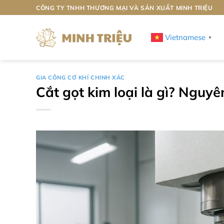
Bỏ
CÔNG TY TNHH THƯƠNG MẠI VÀ SẢN XUẤT MINH TRIỆU
qua
nội
Vietnamese
▼
dung
GIA CÔNG CƠ KHÍ CHINH XÁC
Cắt gọt kim loại là gì? Nguy