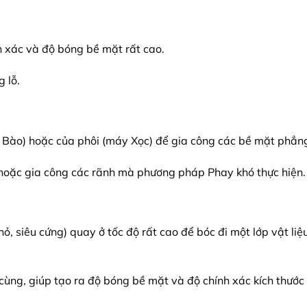
nh xác và độ bóng bề mặt rất cao.
 lỗ.
 Bào) hoặc của phôi (máy Xọc) để gia công các bề mặt phẳng
 hoặc gia công các rãnh mà phương pháp Phay khó thực hiện.
, siêu cứng) quay ở tốc độ rất cao để bóc đi một lớp vật liệ
cùng, giúp tạo ra độ bóng bề mặt và độ chính xác kích thước