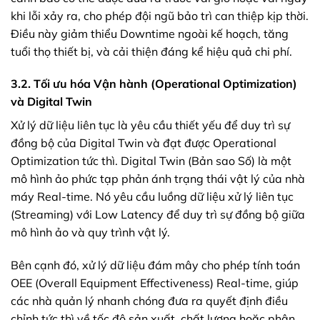
khi lỗi xảy ra, cho phép đội ngũ bảo trì can thiệp kịp thời.
Điều này giảm thiểu Downtime ngoài kế hoạch, tăng
tuổi thọ thiết bị, và cải thiện đáng kể hiệu quả chi phí.
3.2. Tối ưu hóa Vận hành (Operational Optimization)
và Digital Twin
Xử lý dữ liệu liên tục là yêu cầu thiết yếu để duy trì sự
đồng bộ của Digital Twin và đạt được Operational
Optimization tức thì. Digital Twin (Bản sao Số) là một
mô hình ảo phức tạp phản ánh trạng thái vật lý của nhà
máy Real-time. Nó yêu cầu luồng dữ liệu xử lý liên tục
(Streaming) với Low Latency để duy trì sự đồng bộ giữa
mô hình ảo và quy trình vật lý.
Bên cạnh đó, xử lý dữ liệu đám mây cho phép tính toán
OEE (Overall Equipment Effectiveness) Real-time, giúp
các nhà quản lý nhanh chóng đưa ra quyết định điều
chỉnh tức thì về tốc độ sản xuất, chất lượng hoặc phân