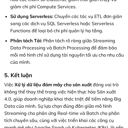
giảm chi phí Compute Services.
Sử dụng Serverless:
Chuyển các tác vụ ETL đơn giản
sang các dịch vụ SQL Serverless hoặc Serverless
Functions để loại bỏ chi phí quản lý hạ tầng.
Phân tách Tải:
Phân tách rõ ràng giữa Streaming
Data Processing và Batch Processing để đảm bảo
mỗi mô hình chỉ sử dụng tài nguyên tối ưu cho nhu cầu
của mình.
5. Kết luận
Việc
Xử lý dữ liệu đám mây cho sản xuất
đóng vai trò
không thể thay thế trong việc hiện thực hóa Sản xuất
4.0, giúp doanh nghiệp khai thác triệt để tiềm năng Big
Data của mình. Sự lựa chọn đúng đắn giữa mô hình
Streaming cho phản ứng Real-time và Batch cho phân
tích chuyên sâu, cùng với việc triển khai các công cụ
mạnh mẽ như Apache Spark và Kubernetes (K8s), là nền