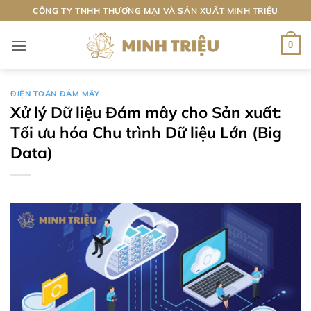
Bỏ
CÔNG TY TNHH THƯƠNG MẠI VÀ SẢN XUẤT MINH TRIỆU
qua
nội
0
dung
ĐIỆN TOÁN ĐÁM MÂY
Xử lý Dữ liệu Đám mây cho Sản xuất:
Tối ưu hóa Chu trình Dữ liệu Lớn (Big
Data)