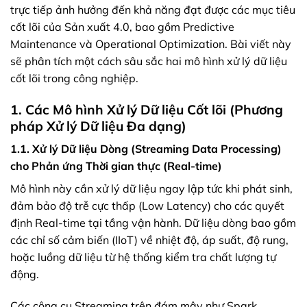
trực tiếp ảnh hưởng đến khả năng đạt được các mục tiêu
cốt lõi của Sản xuất 4.0, bao gồm Predictive
Maintenance và Operational Optimization. Bài viết này
sẽ phân tích một cách sâu sắc hai mô hình xử lý dữ liệu
cốt lõi trong công nghiệp.
1. Các Mô hình Xử lý Dữ liệu Cốt lõi (Phương
pháp Xử lý Dữ liệu Đa dạng)
1.1. Xử lý Dữ liệu Dòng (Streaming Data Processing)
cho Phản ứng Thời gian thực (Real-time)
Mô hình này cần xử lý dữ liệu ngay lập tức khi phát sinh,
đảm bảo độ trễ cực thấp (Low Latency) cho các quyết
định Real-time tại tầng vận hành. Dữ liệu dòng bao gồm
các chỉ số cảm biến (IIoT) về nhiệt độ, áp suất, độ rung,
hoặc luồng dữ liệu từ hệ thống kiểm tra chất lượng tự
động.
Các công cụ Streaming trên đám mây như Spark