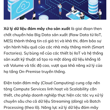
Xử lý dữ liệu đám mây cho sản xuất
là giai đoạn then
chốt chuyển hóa Big Data sản xuất (Raw Data từ IIoT,
MES) thành thông tin có giá trị và khả thi, đảm bảo sự
vận hành hiệu quả của các nhà máy thông minh (Smart
Factories). Sự bùng nổ của các thiết bị IIoT và hệ thống
sản xuất kỹ thuật số tạo ra một dòng dữ liệu khổng lồ
với Volume và tốc độ cao, vượt qua khả năng xử lý của
hạ tầng On-Premise truyền thống.
Điện toán đám mây (Cloud Computing) cung cấp nền
tảng Compute Services linh hoạt và Scalability cần
thiết, cho phép doanh nghiệp thực hiện các tác vụ xử lý
chuyên sâu cho cả dữ liệu Streaming (dòng) và Batch
Processing (theo lô). Năng lực xử lý dữ liệu đám mây