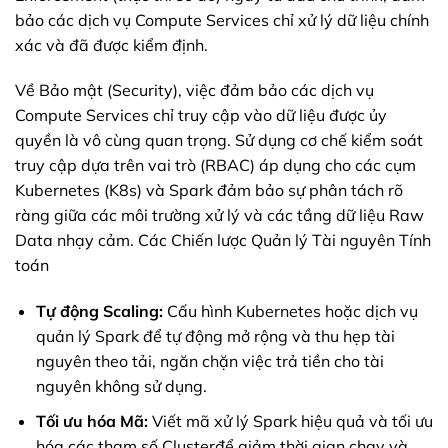
bảo các dịch vụ Compute Services chỉ xử lý dữ liệu chính
xác và đã được kiểm định.
Về Bảo mật (Security), việc đảm bảo các dịch vụ
Compute Services chỉ truy cập vào dữ liệu được ủy
quyền là vô cùng quan trọng. Sử dụng cơ chế kiểm soát
truy cập dựa trên vai trò (RBAC) áp dụng cho các cụm
Kubernetes (K8s) và Spark đảm bảo sự phân tách rõ
ràng giữa các môi trường xử lý và các tầng dữ liệu Raw
Data nhạy cảm. Các Chiến lược Quản lý Tài nguyên Tính
toán
Tự động Scaling:
Cấu hình Kubernetes hoặc dịch vụ
quản lý Spark để tự động mở rộng và thu hẹp tài
nguyên theo tải, ngăn chặn việc trả tiền cho tài
nguyên không sử dụng.
Tối ưu hóa Mã:
Viết mã xử lý Spark hiệu quả và tối ưu
hóa các tham số Clusterđể giảm thời gian chạy và