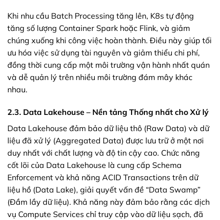
Khi nhu cầu Batch Processing tăng lên, K8s tự động
tăng số lượng Container Spark hoặc Flink, và giảm
chúng xuống khi công việc hoàn thành. Điều này giúp tối
ưu hóa việc sử dụng tài nguyên và giảm thiểu chi phí,
đồng thời cung cấp một môi trường vận hành nhất quán
và dễ quản lý trên nhiều môi trường đám mây khác
nhau.
2.3. Data Lakehouse – Nền tảng Thống nhất cho Xử lý
Data Lakehouse đảm bảo dữ liệu thô (Raw Data) và dữ
liệu đã xử lý (Aggregated Data) được lưu trữ ở một nơi
duy nhất với chất lượng và độ tin cậy cao. Chức năng
cốt lõi của Data Lakehouse là cung cấp Schema
Enforcement và khả năng ACID Transactions trên dữ
liệu hồ (Data Lake), giải quyết vấn đề “Data Swamp”
(Đầm lầy dữ liệu). Khả năng này đảm bảo rằng các dịch
vụ Compute Services chỉ truy cập vào dữ liệu sạch, đã