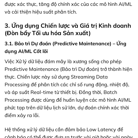
được xác thực, tăng độ chính xác của các mô hình AI/ML
và cải thiện hiệu suất phân tích.
3. Ứng dụng Chiến lược và Giá trị Kinh doanh
(Đòn bẩy Tối ưu hóa Sản xuất)
3.1. Bảo trì Dự đoán (Predictive Maintenance) – Ứng
dụng AI/ML Cốt lõi
Việc Xử lý dữ liệu đám mây là xương sống cho phép
Predictive Maintenance (Bảo trì Dự đoán) trở thành hiện
thực. Chiến lược này sử dụng Streaming Data
Processing để phân tích các chỉ số rung động, nhiệt độ,
và áp suất Real-time từ thiết bị. Đồng thời, Batch
Processing được dùng để huấn luyện các mô hình AI/ML
phức tạp trên dữ liệu lịch sử lớn, dự đoán chính xác thời
điểm xảy ra lỗi.
Hệ thống xử lý dữ liệu cần đảm bảo Low Latency để
cảnh báo có thể được đưa ra trước vài giờ hoặc vài ngày