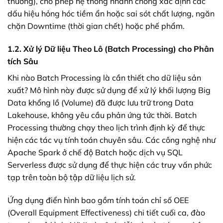
thường), cho phép hệ thống nhanh chóng xác định các
dấu hiệu hỏng hóc tiềm ẩn hoặc sai sót chất lượng, ngăn
chặn Downtime (thời gian chết) hoặc phế phẩm.
1.2. Xử lý Dữ liệu Theo Lô (Batch Processing) cho Phân
tích Sâu
Khi nào Batch Processing là cần thiết cho dữ liệu sản
xuất? Mô hình này được sử dụng để xử lý khối lượng Big
Data khổng lồ (Volume) đã được lưu trữ trong Data
Lakehouse, không yêu cầu phản ứng tức thời. Batch
Processing thường chạy theo lịch trình định kỳ để thực
hiện các tác vụ tính toán chuyên sâu. Các công nghệ như
Apache Spark ở chế độ Batch hoặc dịch vụ SQL
Serverless được sử dụng để thực hiện các truy vấn phức
tạp trên toàn bộ tập dữ liệu lịch sử.
Ứng dụng điển hình bao gồm tính toán chỉ số OEE
(Overall Equipment Effectiveness) chi tiết cuối ca, đào