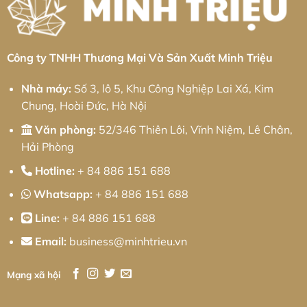
pháp
Sa
từ
Đéc:
Minh
Giải
Triệu
Pháp
Cơ
Khí
Chính
Công ty TNHH Thương Mại Và Sản Xuất Minh Triệu
Xác
Toàn
Diện
Nhà máy:
Số 3, lô 5, Khu Công Nghiệp Lai Xá, Kim
Chung, Hoài Đức, Hà Nội
Văn phòng:
52/346 Thiên Lôi, Vĩnh Niệm, Lê Chân,
Hải Phòng
Hotline:
+ 84 886 151 688
Whatsapp:
+ 84 886 151 688
Line:
+ 84 886 151 688
Email:
business@minhtrieu.vn
Mạng xã hội