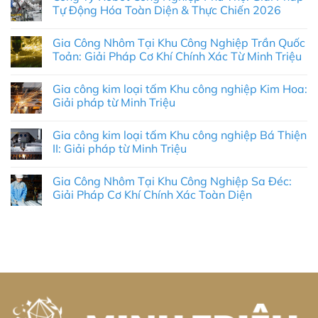
Tự Động Hóa Toàn Diện & Thực Chiến 2026
Không
có
Gia Công Nhôm Tại Khu Công Nghiệp Trần Quốc
bình
luận
Toản: Giải Pháp Cơ Khí Chính Xác Từ Minh Triệu
ở
Công
Không
Ty
có
Gia công kim loại tấm Khu công nghiệp Kim Hoa:
Robot
bình
Công
luận
Giải pháp từ Minh Triệu
Nghiệp
ở
Phú
Gia
Không
Thọ:
Công
có
Gia công kim loại tấm Khu công nghiệp Bá Thiện
Giải
Nhôm
bình
Pháp
Tại
luận
II: Giải pháp từ Minh Triệu
Tự
Khu
ở
Động
Công
Gia
Không
Hóa
Nghiệp
công
có
Gia Công Nhôm Tại Khu Công Nghiệp Sa Đéc:
Toàn
Trần
kim
bình
Diện
Quốc
loại
luận
Giải Pháp Cơ Khí Chính Xác Toàn Diện
&
Toản:
tấm
ở
Thực
Giải
Khu
Gia
Không
Chiến
Pháp
công
công
có
2026
Cơ
nghiệp
kim
bình
Khí
Kim
loại
luận
Chính
Hoa:
tấm
ở
Xác
Giải
Khu
Gia
Từ
pháp
công
Công
Minh
từ
nghiệp
Nhôm
Triệu
Minh
Bá
Tại
Triệu
Thiện
Khu
II:
Công
Giải
Nghiệp