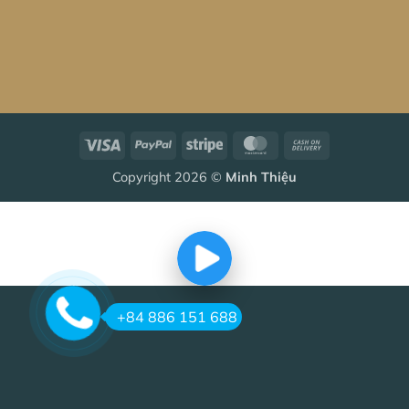
Visa
PayPal
Stripe
MasterCard
Cash
On
Copyright 2026 ©
Minh Thiệu
Delivery
+84 886 151 688