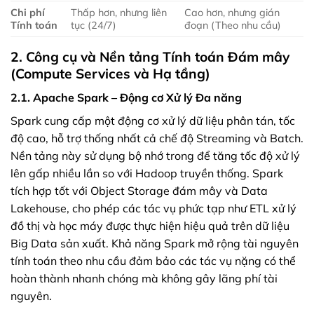
Chi phí
Thấp hơn, nhưng liên
Cao hơn, nhưng gián
Tính toán
tục (24/7)
đoạn (Theo nhu cầu)
2. Công cụ và Nền tảng Tính toán Đám mây
(Compute Services và Hạ tầng)
2.1. Apache Spark – Động cơ Xử lý Đa năng
Spark cung cấp một động cơ xử lý dữ liệu phân tán, tốc
độ cao, hỗ trợ thống nhất cả chế độ Streaming và Batch.
Nền tảng này sử dụng bộ nhớ trong để tăng tốc độ xử lý
lên gấp nhiều lần so với Hadoop truyền thống. Spark
tích hợp tốt với Object Storage đám mây và Data
Lakehouse, cho phép các tác vụ phức tạp như ETL xử lý
đồ thị và học máy được thực hiện hiệu quả trên dữ liệu
Big Data sản xuất. Khả năng Spark mở rộng tài nguyên
tính toán theo nhu cầu đảm bảo các tác vụ nặng có thể
hoàn thành nhanh chóng mà không gây lãng phí tài
nguyên.