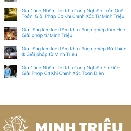
Không
có
Gia Công Nhôm Tại Khu Công Nghiệp Trần Quốc
bình
luận
Toản: Giải Pháp Cơ Khí Chính Xác Từ Minh Triệu
ở
Công
Không
Ty
có
Gia công kim loại tấm Khu công nghiệp Kim Hoa:
Robot
bình
Công
luận
Giải pháp từ Minh Triệu
Nghiệp
ở
Phú
Gia
Không
Thọ:
Công
có
Gia công kim loại tấm Khu công nghiệp Bá Thiện
Giải
Nhôm
bình
Pháp
Tại
luận
II: Giải pháp từ Minh Triệu
Tự
Khu
ở
Động
Công
Gia
Không
Hóa
Nghiệp
công
có
Gia Công Nhôm Tại Khu Công Nghiệp Sa Đéc:
Toàn
Trần
kim
bình
Diện
Quốc
loại
luận
Giải Pháp Cơ Khí Chính Xác Toàn Diện
&
Toản:
tấm
ở
Thực
Giải
Khu
Gia
Không
Chiến
Pháp
công
công
có
2026
Cơ
nghiệp
kim
bình
Khí
Kim
loại
luận
Chính
Hoa:
tấm
ở
Xác
Giải
Khu
Gia
Từ
pháp
công
Công
Minh
từ
nghiệp
Nhôm
Triệu
Minh
Bá
Tại
Triệu
Thiện
Khu
II:
Công
Giải
Nghiệp
pháp
Sa
từ
Đéc: