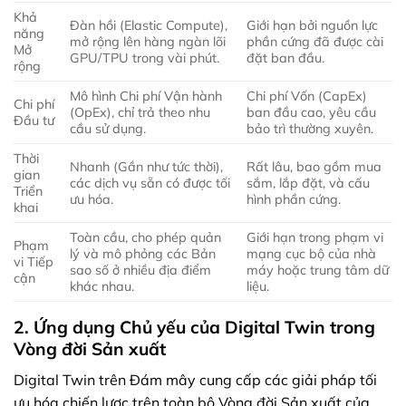
Khả
Đàn hồi (Elastic Compute),
Giới hạn bởi nguồn lực
năng
mở rộng lên hàng ngàn lõi
phần cứng đã được cài
Mở
GPU/TPU trong vài phút.
đặt ban đầu.
rộng
Mô hình Chi phí Vận hành
Chi phí Vốn (CapEx)
Chi phí
(OpEx), chỉ trả theo nhu
ban đầu cao, yêu cầu
Đầu tư
cầu sử dụng.
bảo trì thường xuyên.
Thời
Nhanh (Gần như tức thời),
Rất lâu, bao gồm mua
gian
các dịch vụ sẵn có được tối
sắm, lắp đặt, và cấu
Triển
ưu hóa.
hình phần cứng.
khai
Toàn cầu, cho phép quản
Giới hạn trong phạm vi
Phạm
lý và mô phỏng các Bản
mạng cục bộ của nhà
vi Tiếp
sao số ở nhiều địa điểm
máy hoặc trung tâm dữ
cận
khác nhau.
liệu.
2. Ứng dụng Chủ yếu của Digital Twin trong
Vòng đời Sản xuất
Digital Twin trên Đám mây cung cấp các giải pháp tối
ưu hóa chiến lược trên toàn bộ Vòng đời Sản xuất của