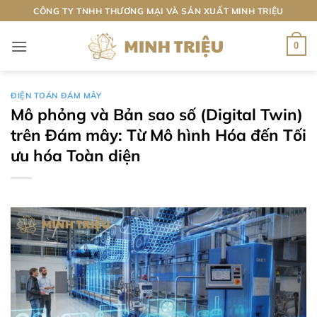
Bỏ
CÔNG TY TNHH THƯƠNG MẠI VÀ SẢN XUẤT MINH TRIỆU
qua
nội
0
dung
ĐIỆN TOÁN ĐÁM MÂY
Mô phỏng và Bản sao số (Digital Twin)
trên Đám mây: Từ Mô hình Hóa đến Tối
ưu hóa Toàn diện