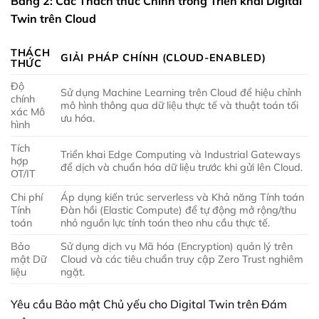
Bảng 2: Các Thách thức Chính trong Triển khai Digital
Twin trên Cloud
THÁCH
GIẢI PHÁP CHÍNH (CLOUD-ENABLED)
THỨC
Độ
Sử dụng Machine Learning trên Cloud để hiệu chỉnh
chính
mô hình thông qua dữ liệu thực tế và thuật toán tối
xác Mô
ưu hóa.
hình
Tích
Triển khai Edge Computing và Industrial Gateways
hợp
để dịch và chuẩn hóa dữ liệu trước khi gửi lên Cloud.
OT/IT
Chi phí
Áp dụng kiến trúc serverless và Khả năng Tính toán
Tính
Đàn hồi (Elastic Compute) để tự động mở rộng/thu
toán
nhỏ nguồn lực tính toán theo nhu cầu thực tế.
Bảo
Sử dụng dịch vụ Mã hóa (Encryption) quản lý trên
mật Dữ
Cloud và các tiêu chuẩn truy cập Zero Trust nghiêm
liệu
ngặt.
Yêu cầu Bảo mật Chủ yếu cho Digital Twin trên Đám