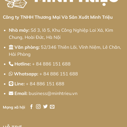
Minh
Giải
Triệu
Pháp
Cơ
Khí
Chính
Công ty TNHH Thương Mại Và Sản Xuất Minh Triệu
Xác
Toàn
Diện
Nhà máy:
Số 3, lô 5, Khu Công Nghiệp Lai Xá, Kim
Chung, Hoài Đức, Hà Nội
Văn phòng:
52/346 Thiên Lôi, Vĩnh Niệm, Lê Chân,
Hải Phòng
Hotline:
+ 84 886 151 688
Whatsapp:
+ 84 886 151 688
Line:
+ 84 886 151 688
Email:
business@minhtrieu.vn
Mạng xã hội