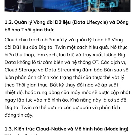
1.2. Quản lý Vòng đời Dữ liệu (Data Lifecycle) và Đồng
bộ hóa Thời gian thực
Cloud chịu trách nhiệm xử lý và quản lý toàn bộ Vòng
đời Dữ liệu của Digital Twin một cách hiệu quả. Nó thực
hiện thu thập, làm sạch, lưu trữ, và truy xuất lượng Big
Data khổng lồ từ cảm biến và hệ thống OT. Các dịch vụ
Cloud Storage và Data Streaming đảm bảo Bản sao số
luôn phản ánh chính xác trạng thái của thực thể vật lý
theo Thời gian thực. Bất kỳ thay đổi nào về áp suất,
nhiệt độ, hoặc rung động của máy móc sẽ được cập nhật
ngay lập tức vào mô hình ảo. Khả năng này là cơ sở để
Digital Twin có thể đưa ra các dự đoán và phân tích
đáng tin cậy.
1.3. Kiến trúc Cloud-Native và Mô hình hóa (Modeling)