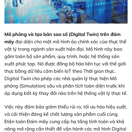
Mô phỏng và tạo bản sao số (Digital Twin) trên đám
mây
đại diện cho một mô hình ảo chính xác của thực thể
vật lý trong ngành sản xuất hiện đại. Mô hình này bao
gồm toàn bộ sản phẩm, quy trình, hoặc hệ thống sản
xuất phức tạp. Nó được đồng bộ hóa liên tục với thế giới
thực bằng dữ liệu cảm biến IoT theo Thời gian thực.
Digital Twin cho phép các nhà quản lý thực hiện Mô
phỏng (Simulation) sâu và phân tích toàn diện trước khi
áp dụng bất kỳ thay đổi nào trên hệ thống vật lý thực tế.
Việc này đảm bảo giảm thiểu rủi ro, tối ưu hóa hiệu suất,
và cải thiện đáng kể chất lượng sản phẩm cuối cùng.
Điện toán Đám mây cung cấp hạ tầng tính toán và khả
năng mở rộng cần thiết để vận hành các mô hình Digital