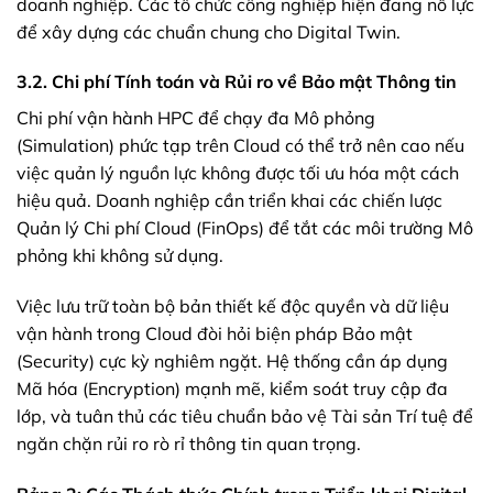
doanh nghiệp. Các tổ chức công nghiệp hiện đang nỗ lực
để xây dựng các chuẩn chung cho Digital Twin.
3.2. Chi phí Tính toán và Rủi ro về Bảo mật Thông tin
Chi phí vận hành HPC để chạy đa Mô phỏng
(Simulation) phức tạp trên Cloud có thể trở nên cao nếu
việc quản lý nguồn lực không được tối ưu hóa một cách
hiệu quả. Doanh nghiệp cần triển khai các chiến lược
Quản lý Chi phí Cloud (FinOps) để tắt các môi trường Mô
phỏng khi không sử dụng.
Việc lưu trữ toàn bộ bản thiết kế độc quyền và dữ liệu
vận hành trong Cloud đòi hỏi biện pháp Bảo mật
(Security) cực kỳ nghiêm ngặt. Hệ thống cần áp dụng
Mã hóa (Encryption) mạnh mẽ, kiểm soát truy cập đa
lớp, và tuân thủ các tiêu chuẩn bảo vệ Tài sản Trí tuệ để
ngăn chặn rủi ro rò rỉ thông tin quan trọng.