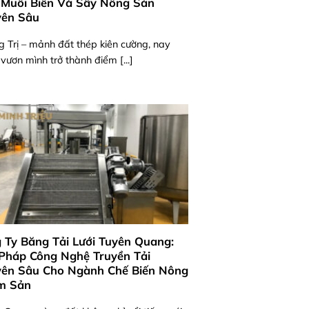
Muối Biển Và Sấy Nông Sản
ên Sâu
 Trị – mảnh đất thép kiên cường, nay
vươn mình trở thành điểm [...]
 Ty Băng Tải Lưới Tuyên Quang:
 Pháp Công Nghệ Truyền Tải
ên Sâu Cho Ngành Chế Biến Nông
m Sản