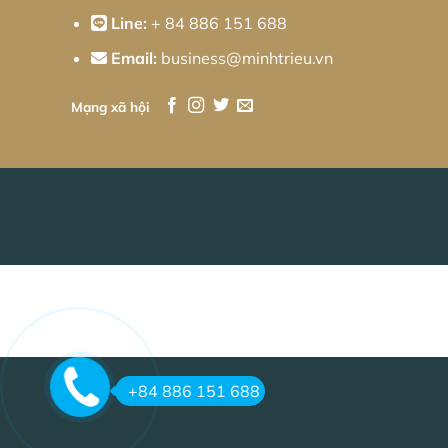
Line:
+ 84 886 151 688
Email:
business@minhtrieu.vn
Mạng xã hội
+84 886 151 688