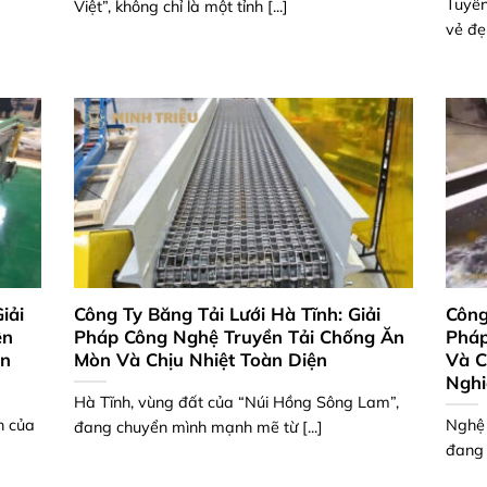
Tuyên
Việt”, không chỉ là một tỉnh [...]
vẻ đẹ
iải
Công Ty Băng Tải Lưới Hà Tĩnh: Giải
Công
ên
Pháp Công Nghệ Truyền Tải Chống Ăn
Pháp
ản
Mòn Và Chịu Nhiệt Toàn Diện
Và C
Nghi
Hà Tĩnh, vùng đất của “Núi Hồng Sông Lam”,
h của
Nghệ 
đang chuyển mình mạnh mẽ từ [...]
đang 