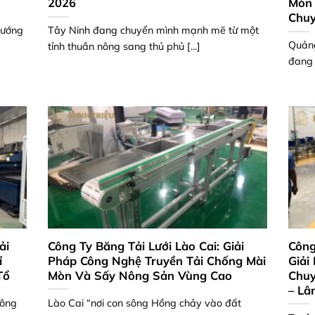
2026
Mòn 
Chuy
hướng
Tây Ninh đang chuyển mình mạnh mẽ từ một
Quảng
tỉnh thuần nông sang thủ phủ [...]
đang 
ải
Công Ty Băng Tải Lưới Lào Cai: Giải
Công
ỉ
Pháp Công Nghệ Truyền Tải Chống Mài
Giải
Tổ
Mòn Và Sấy Nông Sản Vùng Cao
Chuy
– Lâ
hông
Lào Cai “nơi con sông Hồng chảy vào đất