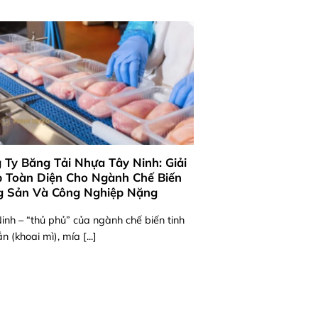
 Ty Băng Tải Nhựa Tây Ninh: Giải
 Toàn Diện Cho Ngành Chế Biến
 Sản Và Công Nghiệp Nặng
inh – “thủ phủ” của ngành chế biến tinh
n (khoai mì), mía [...]