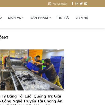
Newsletter
ỆU
DỊCH VỤ
SẢN PHẨM
TIN TỨC
LIÊN HỆ
ĐỘNG
 Ty Băng Tải Lưới Quảng Trị: Giải
 Công Nghệ Truyền Tải Chống Ăn