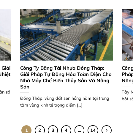
 Giải
Công Ty Băng Tải Nhựa Đồng Tháp:
Công
Nhiệt
Giải Pháp Tự Động Hóa Toàn Diện Cho
Pháp
Nhà Máy Chế Biến Thủy Sản Và Nông
Nông
Sản
ân số
Tây N
Đồng Tháp, vùng đất sen hồng nằm tại trung
bột sắ
tâm vùng kinh tế trọng điểm [...]
1
2
3
4
…
14