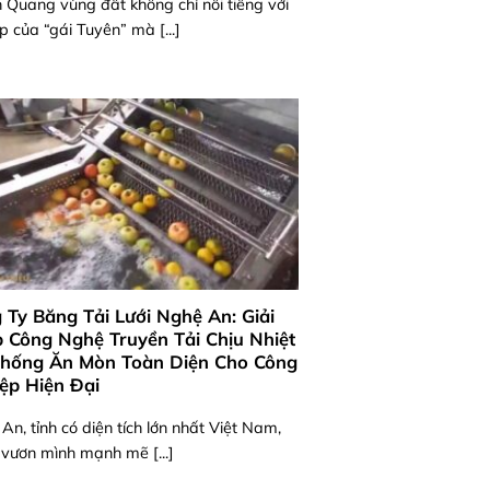
 Quang vùng đất không chỉ nổi tiếng với
p của “gái Tuyên” mà [...]
 Ty Băng Tải Lưới Nghệ An: Giải
 Công Nghệ Truyền Tải Chịu Nhiệt
hống Ăn Mòn Toàn Diện Cho Công
ệp Hiện Đại
An, tỉnh có diện tích lớn nhất Việt Nam,
vươn mình mạnh mẽ [...]