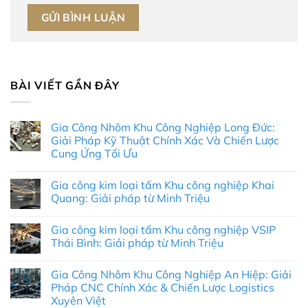
BÀI VIẾT GẦN ĐÂY
Gia Công Nhôm Khu Công Nghiệp Long Đức:
Giải Pháp Kỹ Thuật Chính Xác Và Chiến Lược
Cung Ứng Tối Ưu
Không
có
Gia công kim loại tấm Khu công nghiệp Khai
bình
luận
Quang: Giải pháp từ Minh Triệu
ở
Gia
Không
Công
có
Gia công kim loại tấm Khu công nghiệp VSIP
Nhôm
bình
Khu
luận
Thái Bình: Giải pháp từ Minh Triệu
Công
ở
Nghiệp
Gia
Không
Long
công
có
Gia Công Nhôm Khu Công Nghiệp An Hiệp: Giải
Đức:
kim
bình
Giải
loại
luận
Pháp CNC Chính Xác & Chiến Lược Logistics
Pháp
tấm
ở
Xuyên Việt
Kỹ
Khu
Gia