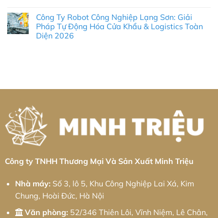
Thuật
công
công
Không
Chính
nghiệp
kim
có
Xác
Khai
loại
Công Ty Robot Công Nghiệp Lạng Sơn: Giải
bình
Và
Quang:
tấm
luận
Pháp Tự Động Hóa Cửa Khẩu & Logistics Toàn
Chiến
Giải
Khu
ở
Lược
pháp
công
Diện 2026
Gia
Cung
từ
nghiệp
Công
Ứng
Minh
VSIP
Không
Nhôm
Tối
Triệu
Thái
có
Khu
Ưu
Bình:
bình
Công
Giải
luận
Nghiệp
ở
pháp
An
Công
từ
Hiệp:
Ty
Minh
Giải
Robot
Triệu
Pháp
Công
CNC
Nghiệp
Chính
Lạng
Xác
Sơn:
&
Giải
Chiến
Pháp
Lược
Tự
Logistics
Động
Xuyên
Hóa
Việt
Cửa
Khẩu
Công ty TNHH Thương Mại Và Sản Xuất Minh Triệu
&
Logistics
Toàn
Nhà máy:
Số 3, lô 5, Khu Công Nghiệp Lai Xá, Kim
Diện
2026
Chung, Hoài Đức, Hà Nội
Văn phòng:
52/346 Thiên Lôi, Vĩnh Niệm, Lê Chân,