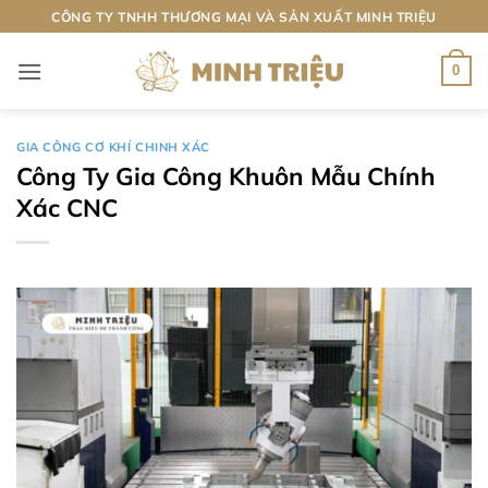
Bỏ
CÔNG TY TNHH THƯƠNG MẠI VÀ SẢN XUẤT MINH TRIỆU
qua
nội
0
dung
GIA CÔNG CƠ KHÍ CHINH XÁC
Công Ty Gia Công Khuôn Mẫu Chính
Xác CNC